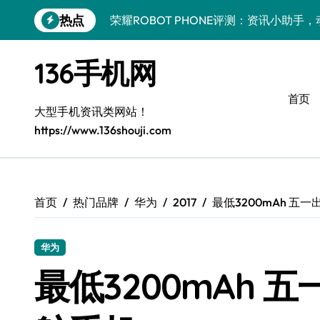
跳
热点
荣耀ROBOT PHONE评测：资讯小助手
转
到
小米17 Pro Max抢先评测：一机在手，
内
136手机网
容
REDMI K90深度揭秘：硬核配置+发售
首页
荣耀Magic V6速评：一屏掌控，解锁高
大型手机资讯类网站！
https://www.136shouji.com
iPhone 17 Pro性能大揭秘：硬件升级
荣耀500 Pro携MOLLY来袭，速览前沿
荣耀ROBOT PHONE：轻触即享，24
首页
热门品牌
华为
2017
最低3200mAh 五
一加Turbo 6性能狂飙升级！深度评测揭
华为
Xiaomi 17 Pro深度揭秘：最新资讯+玩
最低3200mAh
抢先揭秘！三星Galaxy Z Flip7 FE新机