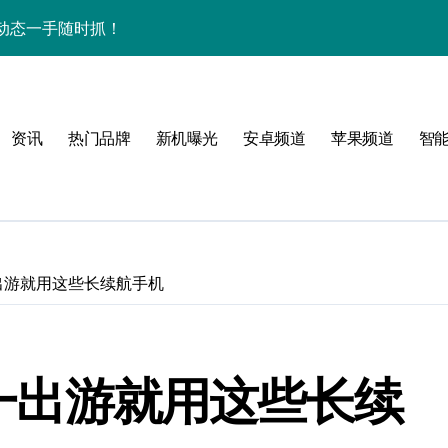
，动态一手随时抓！
最新动态全掌控！
信息全在这！
资讯
热门品牌
新机曝光
安卓频道
苹果频道
智
效玩机新姿势！
，跃升体验新巅峰！
科技新体验！
小时智能资讯无缝相伴！
一出游就用这些长续航手机
秘新王牌实力
机绝技大放送！
 五一出游就用这些长续
亮点全曝光