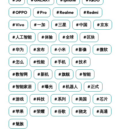
5G
GALAXY
Iphone
IQOO
OPPO
Pro
Realme
Redmi
Vivo
一加
三星
中国
京东
人工智能
体验
全球
区块
华为
发布
小米
影像
微软
怎么
性能
手机
技术
数智网
新机
旗舰
智能
智能家居
曝光
机器人
正式
游戏
科技
系列
美国
芯片
苹果
荣耀
谷歌
骁龙
高通
魅族