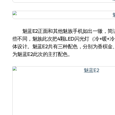
魅蓝E2正面和其他魅族手机如出一辙，简洁的
些不同，魅族此次把4颗LED闪光灯（冷+暖+
体设计。魅蓝E2共有三种配色，分别为香槟金
为魅蓝E2此次的主打配色。