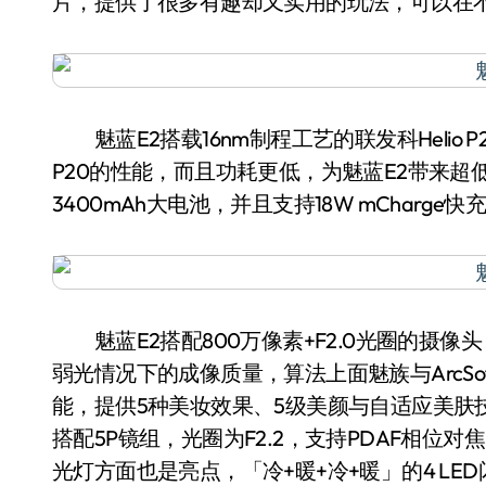
片，提供了很多有趣却又实用的玩法，可以在
魅蓝E2搭载16nm制程工艺的联发科Helio 
P20的性能，而且功耗更低，为魅蓝E2带来超
3400mAh大电池，并且支持18W mCharg
魅蓝E2搭配800万像素+F2.0光圈的摄像头
弱光情况下的成像质量，算法上面魅族与ArcSo
能，提供5种美妆效果、5级美颜与自适应美肤
搭配5P镜组，光圈为F2.2，支持PDAF相位对
光灯方面也是亮点，「冷+暖+冷+暖」的4 L