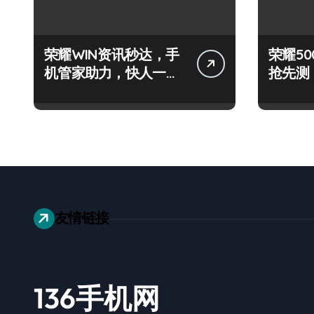
荣耀WIN资讯秒达，手
荣耀500
机管家助力，快人一步
抢先测
抢先机！
+神操
友情链接
136手机网