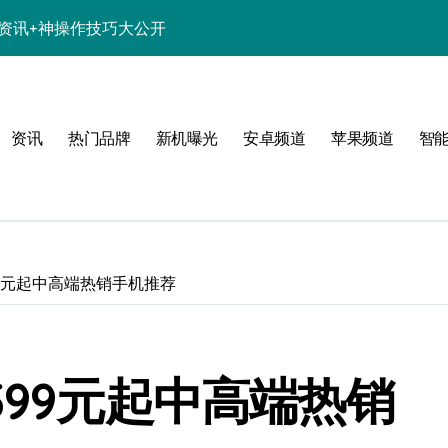
新机资讯+神操作技巧大公开
析，亮点一网打尽！
解析+超实用技巧攻略
资讯
热门品牌
新机曝光
安卓频道
苹果频道
智
点一网打尽速看
亮点配置全曝光！
惠别错过！
资讯生活一手全抓！
99元起中高端热销手机推荐
科技新魅力！
置升级全亮点
599元起中高端热销
一步抢先机！