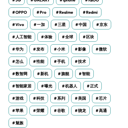
5G
GALAXY
Iphone
IQOO
OPPO
Pro
Realme
Redmi
Vivo
一加
三星
中国
京东
人工智能
体验
全球
区块
华为
发布
小米
影像
微软
怎么
性能
手机
技术
数智网
新机
旗舰
智能
智能家居
曝光
机器人
正式
游戏
科技
系列
美国
芯片
苹果
荣耀
谷歌
骁龙
高通
魅族