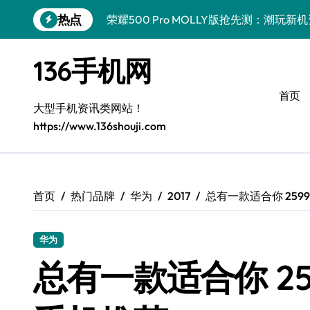
跳
热点
荣耀500 Pro MOLLY版抢先测：潮玩
转
到
真我GT8 Pro深度揭秘：特色功能全解
内
136手机网
容
OPPO Find X9 Pro深度揭秘：亮点全
首页
vivo S50 Pro mini来袭！小屏旗舰亮
大型手机资讯类网站！
https://www.136shouji.com
REDMI K90深度揭秘：性能影像续航，
华为nova 15 Ultra新功能解锁，速览优
荣耀ROBOT PHONE驾到，智能掌控，
首页
热门品牌
华为
2017
总有一款适合你 25
三星W26重磅来袭！速览资讯，解锁智能
华为
iPhone 17e重磅来袭！深度揭秘性能配
总有一款适合你 2
荣耀WIN资讯秒达，手机管家助力，快人