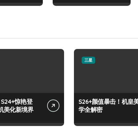
三星
y S24+惊艳登
S26+颜值暴击！机皇
机美化新境界
学全解密