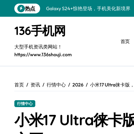
跳
热点
S26+颜值暴击！机皇美学全解密
转
到
Galaxy A56 5G登场，时尚与性能双巅峰
内
136手机网
容
三星S26上手玩转个性美化技巧
首页
Galaxy S25美颜秘籍：个性定制炫酷玩法
大型手机资讯类网站！
https://www.136shouji.com
Galaxy C55 5G潮改指南：定制无限可能
Galaxy C55 5G登场，美学新标杆！
Galaxy Z Flip6：折叠时尚，尽显潮流魅力
首页
资讯
行情中心
2026
小米17 Ultra徕
S25+闪亮登场，这样拍秒变焦点！
行情中心
S25 Ultra颜值封神！定制主题潮爆登场
小米17 Ultra