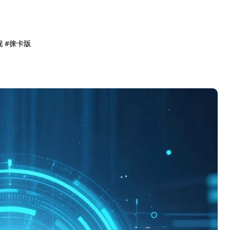
舰
#
徕卡版