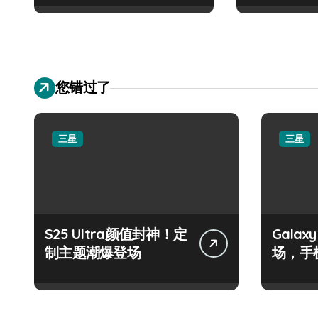
您错过了
三星
三星
S25 Ultra颜值封神！定
Galax
制主题潮爆登场
场，手