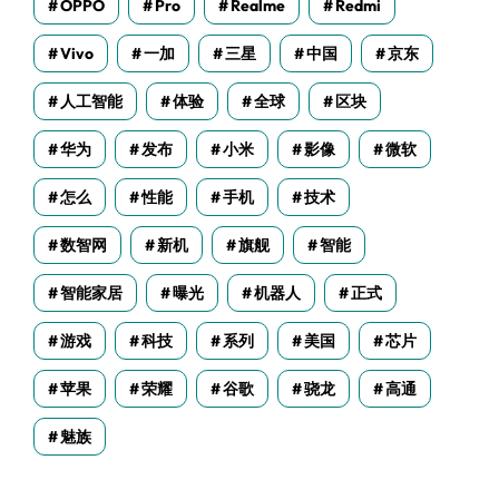
OPPO
Pro
Realme
Redmi
Vivo
一加
三星
中国
京东
人工智能
体验
全球
区块
华为
发布
小米
影像
微软
怎么
性能
手机
技术
数智网
新机
旗舰
智能
智能家居
曝光
机器人
正式
游戏
科技
系列
美国
芯片
苹果
荣耀
谷歌
骁龙
高通
魅族