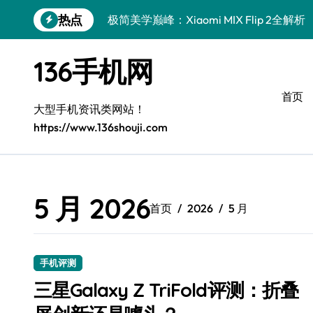
跳
热点
极简美学巅峰：Xiaomi MIX Flip 2全解析
转
到
iPhone 17e导购指南：简约生活，智慧之
内
136手机网
容
华为nova15 Ultra：极简高效新体验
首页
真我GT8 Pro：极简旗舰，性能巅峰
大型手机资讯类网站！
https://www.136shouji.com
三星W26：极简设计，高效之选
极简新境，三星W26尊享登场
极简之选：三星Galaxy S26，高效生活
5 月 2026
首页
2026
5 月
极简美学巅峰：OPPO Find X9 Pro全解析
iQOO Z11 Turbo：性能怪兽，极简之选
手机评测
华为nova 15：极简高效，生活新主张
三星Galaxy Z TriFold评测：折叠