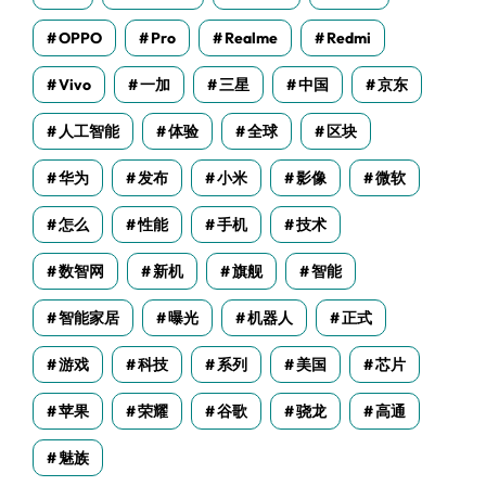
OPPO
Pro
Realme
Redmi
Vivo
一加
三星
中国
京东
人工智能
体验
全球
区块
华为
发布
小米
影像
微软
怎么
性能
手机
技术
数智网
新机
旗舰
智能
智能家居
曝光
机器人
正式
游戏
科技
系列
美国
芯片
苹果
荣耀
谷歌
骁龙
高通
魅族