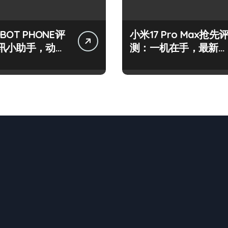
BOT PHONE评
小米17 Pro Max抢先
讯小助手，动态
测：一机在手，最新动
时抓！
态全掌控！