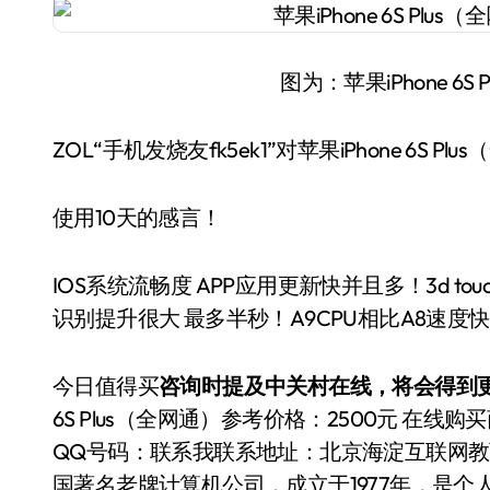
图为：苹果iPhone 6
ZOL“手机发烧友fk5ek1”对苹果iPhone 6S P
使用10天的感言！
IOS系统流畅度 APP应用更新快并且多！3d tou
识别提升很大 最多半秒！A9CPU相比A8速
今日值得买
咨询时提及中关村在线，将会得到更
6S Plus（全网通）参考价格：2500元 在线购
QQ号码：
联系我联系地址：北京海淀互联网教育
国著名老牌计算机公司，成立于1977年，是