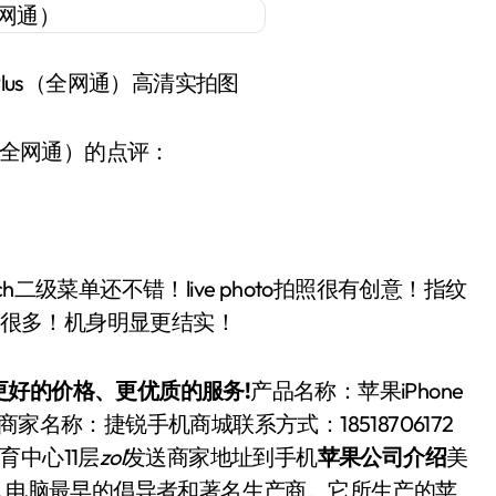
S Plus（全网通）高清实拍图
lus（全网通）的点评：
ch二级菜单还不错！live photo拍照很有创意！指纹
度快很多！机身明显更结实！
好的价格、更优质的服务!
产品名称：苹果iPhone
买商家名称：捷锐手机商城联系方式：18518706172
中心11层
zol
发送商家地址到手机
苹果公司介绍
美
个人电脑最早的倡导者和著名生产商。它所生产的苹