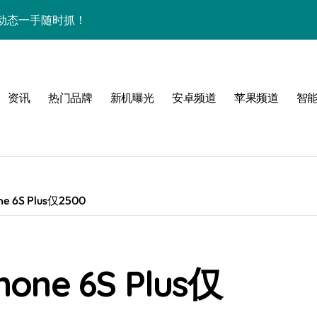
，动态一手随时抓！
最新动态全掌控！
信息全在这！
资讯
热门品牌
新机曝光
安卓频道
苹果频道
智
效玩机新姿势！
，跃升体验新巅峰！
科技新体验！
小时智能资讯无缝相伴！
 6S Plus仅2500
秘新王牌实力
机绝技大放送！
ne 6S Plus仅
亮点全曝光