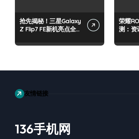
抢先揭秘！三星Galaxy
荣耀RO
Z Flip7 FE新机亮点全曝
测：资
光
一手随
友情链接
136手机网