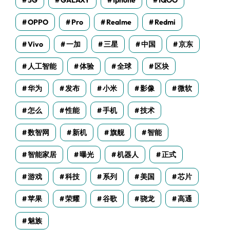
5G
GALAXY
Iphone
IQOO
OPPO
Pro
Realme
Redmi
Vivo
一加
三星
中国
京东
人工智能
体验
全球
区块
华为
发布
小米
影像
微软
怎么
性能
手机
技术
数智网
新机
旗舰
智能
智能家居
曝光
机器人
正式
游戏
科技
系列
美国
芯片
苹果
荣耀
谷歌
骁龙
高通
魅族