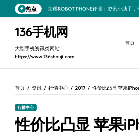
跳
热点
荣耀ROBOT PHONE评测：资讯小助手
转
到
小米17 Pro Max抢先评测：一机在手，
内
136手机网
容
REDMI K90深度揭秘：硬核配置+发售
首页
荣耀Magic V6速评：一屏掌控，解锁高
大型手机资讯类网站！
https://www.136shouji.com
iPhone 17 Pro性能大揭秘：硬件升级
荣耀500 Pro携MOLLY来袭，速览前沿
荣耀ROBOT PHONE：轻触即享，24
首页
资讯
行情中心
2017
性价比凸显 苹果iPhone
一加Turbo 6性能狂飙升级！深度评测揭
行情中心
Xiaomi 17 Pro深度揭秘：最新资讯+玩
性价比凸显 苹果iPho
抢先揭秘！三星Galaxy Z Flip7 FE新机