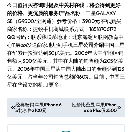
今日值得买
咨询时提及中关村在线，将会得到更好
的价格、更优质的服务!
产品名称：三星GALAXY
S8（G9500/全网通）参考价格：3900元 在线购买
商家名称：捷锐手机商城联系方式：18518706172
QQ号码：
联系我联系地址：北京海淀互联网教育中
心11层
zol
发送商家地址到手机
三星公司介绍
中国三星
在华累计投资达到50亿美元。2006年大中华地区销
售额为300亿美元，其中在大陆的销售额为205亿美
元。2006年中国三星从中国大陆出口的金额达到123
亿美元，占当年公司销售总额的60%。目前，中国三
星在华设立的机…[更多]
文
经典畅销 苹果iPhone 6
性价比凸显 苹果iPhon
S北京售2100元
e 6S Plus仅2500
章
导
航