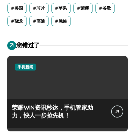
美国
芯片
苹果
荣耀
谷歌
骁龙
高通
魅族
您错过了
手机新闻
荣耀WIN资讯秒达，手机管家助
力，快人一步抢先机！