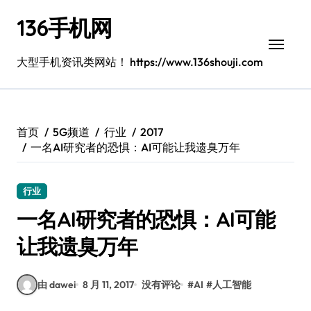
跳
136手机网
转
到
内
大型手机资讯类网站！ https://www.136shouji.com
容
首页
5G频道
行业
2017
一名AI研究者的恐惧：AI可能让我遗臭万年
行业
一名AI研究者的恐惧：AI可能
让我遗臭万年
由 dawei
8 月 11, 2017
没有评论
#
AI
#
人工智能