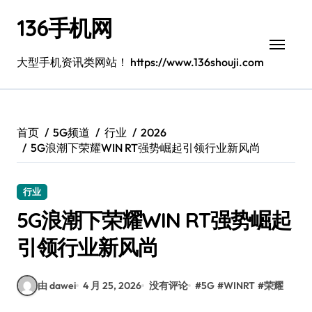
跳
136手机网
转
到
内
大型手机资讯类网站！ https://www.136shouji.com
容
首页
5G频道
行业
2026
5G浪潮下荣耀WIN RT强势崛起引领行业新风尚
行业
5G浪潮下荣耀WIN RT强势崛起
引领行业新风尚
由 dawei
4 月 25, 2026
没有评论
#
5G
#
WINRT
#
荣耀