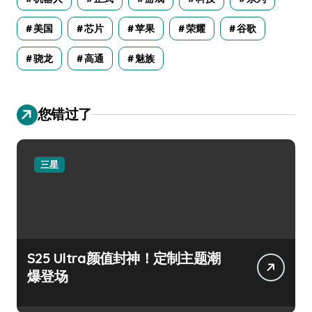
美国
芯片
苹果
荣耀
谷歌
骁龙
高通
魅族
您错过了
三星
S25 Ultra颜值封神！定制主题潮
爆登场