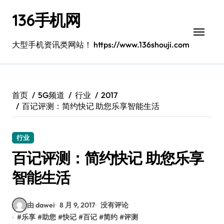
跳
136手机网
转
到
内
大型手机资讯类网站！ https://www.136shouji.com
容
首页
5G频道
行业
2017
百记评测：简约快记 助您乐享智能生活
行业
百记评测：简约快记 助您乐享
智能生活
由 dawei
8 月 9, 2017
没有评论
#
乐享
#
助您
#
快记
#
百记
#
简约
#
评测