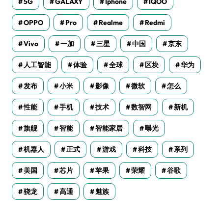
5G
GALAXY
Iphone
IQOO
OPPO
Pro
Realme
Redmi
Vivo
一加
三星
中国
京东
人工智能
体验
全球
区块
华为
发布
小米
影像
微软
怎么
性能
手机
技术
数智网
新机
旗舰
智能
智能家居
曝光
机器人
正式
游戏
科技
系列
美国
芯片
苹果
荣耀
谷歌
骁龙
高通
魅族