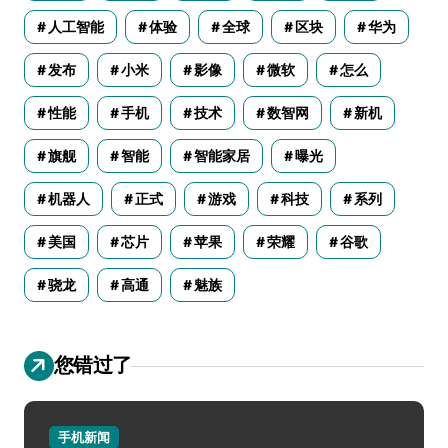
人工智能
体验
全球
区块
华为
发布
小米
影像
微软
怎么
性能
手机
技术
数智网
新机
旗舰
智能
智能家居
曝光
机器人
正式
游戏
科技
系列
美国
芯片
苹果
荣耀
谷歌
骁龙
高通
魅族
您错过了
手机新闻