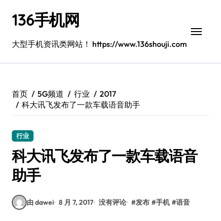
跳
136手机网
转
到
内
大型手机资讯类网站！ https://www.136shouji.com
容
首页
5G频道
行业
2017
科大讯飞发布了一款车载语音助手
行业
科大讯飞发布了一款车载语音
助手
由 dawei
8 月 7, 2017
没有评论
#
发布
#
手机
#
语音