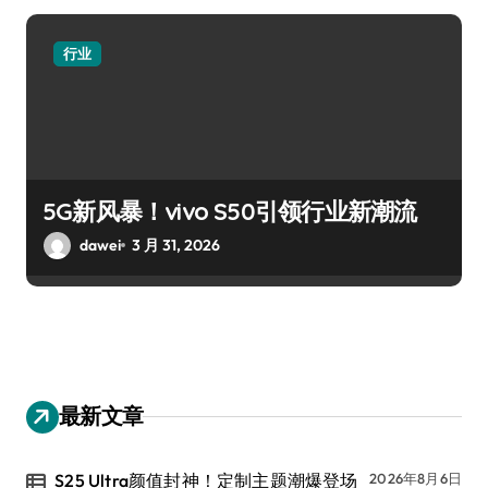
行业
5G新风暴！vivo S50引领行业新潮流
dawei
3 月 31, 2026
最新文章
S25 Ultra颜值封神！定制主题潮爆登场
2026年8月6日