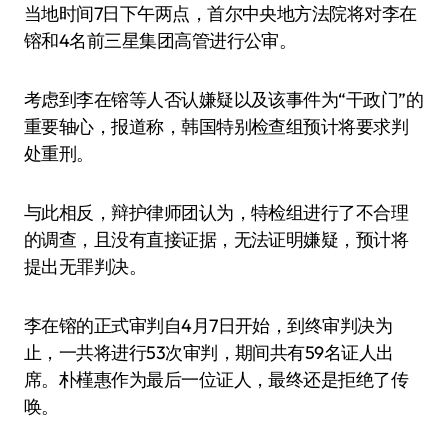
当地时间7日下午两点，首尔中央地方法院将对李在
镕和4名前三星集团高管进行公审。
考虑到李在镕等人否认嫌疑以及该事件为“干政门”的
重要轴心，报道称，韩国特别检查组预计将要求判
处重刑。
与此相反，辩护律师团认为，特检组进行了不合理
的调查，且没有直接证据，无法证明嫌疑，预计将
提出无罪判决。
李在镕的正式审判自4月7日开始，到终审判决为
止，一共将进行53次审判，期间共有59名证人出
席。朴槿惠作为最后一位证人，最终还是拒绝了传
唤。