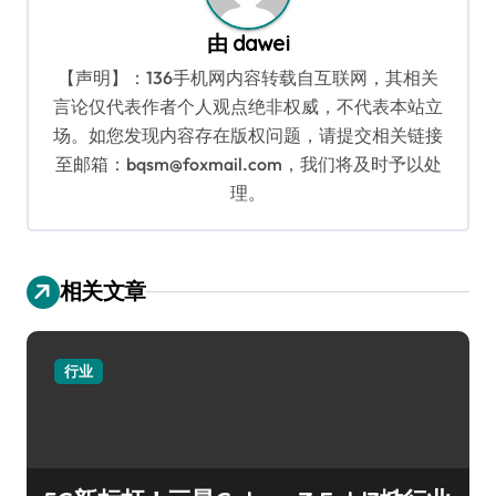
由
dawei
【声明】：136手机网内容转载自互联网，其相关
言论仅代表作者个人观点绝非权威，不代表本站立
场。如您发现内容存在版权问题，请提交相关链接
至邮箱：bqsm@foxmail.com，我们将及时予以处
理。
相关文章
行业