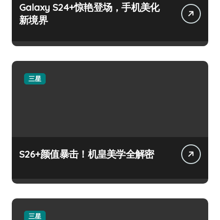
Galaxy S24+惊艳登场，手机美化
新境界
三星
S26+颜值暴击！机皇美学全解密
三星