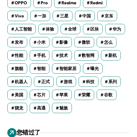
OPPO
Pro
Realme
Redmi
Vivo
一加
三星
中国
京东
人工智能
体验
全球
区块
华为
发布
小米
影像
微软
怎么
性能
手机
技术
数智网
新机
旗舰
智能
智能家居
曝光
机器人
正式
游戏
科技
系列
美国
芯片
苹果
荣耀
谷歌
骁龙
高通
魅族
您错过了