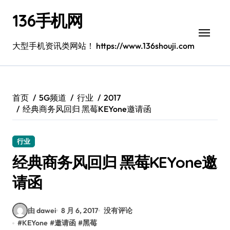
跳
136手机网
转
到
内
大型手机资讯类网站！ https://www.136shouji.com
容
首页
5G频道
行业
2017
经典商务风回归 黑莓KEYone邀请函
行业
经典商务风回归 黑莓KEYone邀
请函
由 dawei
8 月 6, 2017
没有评论
#
KEYone
#
邀请函
#
黑莓