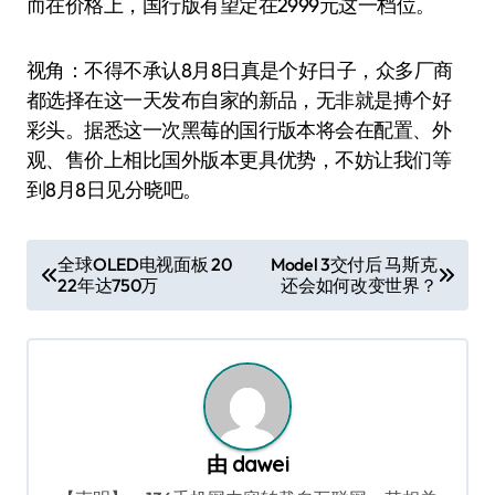
而在价格上，国行版有望定在2999元这一档位。
视角：不得不承认8月8日真是个好日子，众多厂商
都选择在这一天发布自家的新品，无非就是搏个好
彩头。据悉这一次黑莓的国行版本将会在配置、外
观、售价上相比国外版本更具优势，不妨让我们等
到8月8日见分晓吧。
文
全球OLED电视面板 20
Model 3交付后 马斯克
22年达750万
还会如何改变世界？
章
导
航
由
dawei