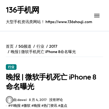
跳
136手机网
转
到
内
大型手机资讯类网站！ https://www.136shouji.com
容
首页
5G频道
行业
2017
晚报 | 微软手机死亡 iPhone 8命名曝光
行业
晚报 | 微软手机死亡 iPhone 8
命名曝光
由 dawei
8 月 4, 2017
没有评论
#
91晚报
#
微软
#
晚报
#
热门资讯
#
盘点