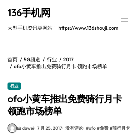
跳
136手机网
转
到
内
大型手机资讯类网站！ https://www.136shouji.com
容
首页
5G频道
行业
2017
ofo小黄车推出免费骑行月卡 领跑市场榜单
行业
ofo小黄车推出免费骑行月卡
领跑市场榜单
由 dawei
7 月 25, 2017
没有评论
#
ofo
#
免费
#
骑行月卡