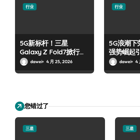
行业
行业
5G新标杆！三星
5G浪潮下荣
Galaxy Z Fold7掀行业
强势崛起
革新巨浪
尚
dawei
4 月 25, 2026
dawei
4 
您错过了
三星
三星