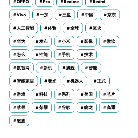
OPPO
Pro
Realme
Redmi
Vivo
一加
三星
中国
京东
人工智能
体验
全球
区块
华为
发布
小米
影像
微软
怎么
性能
手机
技术
数智网
新机
旗舰
智能
智能家居
曝光
机器人
正式
游戏
科技
系列
美国
芯片
苹果
荣耀
谷歌
骁龙
高通
魅族