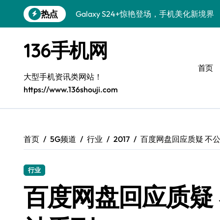
跳
热点
Galaxy S24+惊艳登场，手机美化新境界
转
到
S26+颜值暴击！机皇美学全解密
内
136手机网
容
Galaxy A56 5G登场，时尚与性能双巅峰
首页
三星S26上手玩转个性美化技巧
大型手机资讯类网站！
https://www.136shouji.com
Galaxy S25美颜秘籍：个性定制炫酷玩法
Galaxy C55 5G潮改指南：定制无限可能
Galaxy C55 5G登场，美学新标杆！
首页
5G频道
行业
2017
百度网盘回应质疑 不
Galaxy Z Flip6：折叠时尚，尽显潮流魅力
行业
S25+闪亮登场，这样拍秒变焦点！
百度网盘回应质疑
S25 Ultra颜值封神！定制主题潮爆登场