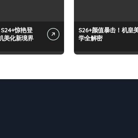
y S24+惊艳登
S26+颜值暴击！机皇
机美化新境界
学全解密