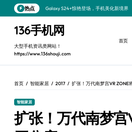
跳
热点
Galaxy S24+惊艳登场，手机美化新境界
转
到
S26+颜值暴击！机皇美学全解密
内
136手机网
容
Galaxy A56 5G登场，时尚与性能双巅峰
首页
三星S26上手玩转个性美化技巧
大型手机资讯类网站！
https://www.136shouji.com
Galaxy S25美颜秘籍：个性定制炫酷玩法
Galaxy C55 5G潮改指南：定制无限可能
Galaxy C55 5G登场，美学新标杆！
首页
智能家居
2017
扩张！万代南梦宫VR ZON
Galaxy Z Flip6：折叠时尚，尽显潮流魅力
智能家居
S25+闪亮登场，这样拍秒变焦点！
扩张！万代南梦宫V
S25 Ultra颜值封神！定制主题潮爆登场