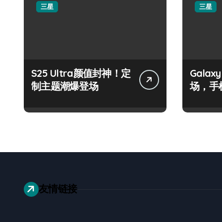
三星
三星
S25 Ultra颜值封神！定
Galax
制主题潮爆登场
场，手
友情链接