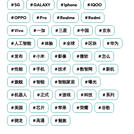
5G
GALAXY
Iphone
IQOO
OPPO
Pro
Realme
Redmi
Vivo
一加
三星
中国
京东
人工智能
体验
全球
区块
华为
发布
小米
影像
微软
怎么
性能
手机
技术
数智网
新机
旗舰
智能
智能家居
曝光
机器人
正式
游戏
科技
系列
美国
芯片
苹果
荣耀
谷歌
骁龙
高通
魅族