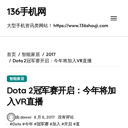
跳
136手机网
转
到
内
大型手机资讯类网站！ https://www.136shouji.com
容
首页
智能家居
2017
Dota 2冠军赛开启：今年将加入VR直播
智能家居
Dota 2冠军赛开启：今年将加
入VR直播
由 dawei
8 月 8, 2017
没有评论
#
Dota
#
今年
#
冠军赛
#
加入
#
开启
#
直