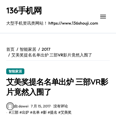
跳
136手机网
转
到
内
大型手机资讯类网站！ https://www.136shouji.com
容
首页
智能家居
2017
艾美奖提名名单出炉 三部VR影片竟然入围了
智能家居
艾美奖提名名单出炉 三部VR影
片竟然入围了
由 dawei
7 月 15, 2017
没有评论
#
三部
#
出炉
#
名单
#
影
#
提名
#
艾美奖