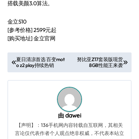
搭载美颜3.0算法。
金立S10
[参考价格] 2599元起
[购买地址] 金立官网
文
夏日清凉首选 百变mot
努比亚Z17套装版现货
o z2 play持续热销
8GB性能王来袭
章
导
航
由
dawei
【声明】：136手机网内容转载自互联网，其相关
言论仅代表作者个人观点绝非权威，不代表本站立