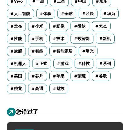
Vivo
一加
三星
中国
京东
人工智能
体验
全球
区块
华为
发布
小米
影像
微软
怎么
性能
手机
技术
数智网
新机
旗舰
智能
智能家居
曝光
机器人
正式
游戏
科技
系列
美国
芯片
苹果
荣耀
谷歌
骁龙
高通
魅族
您错过了