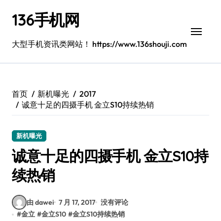
跳
136手机网
转
到
内
大型手机资讯类网站！ https://www.136shouji.com
容
首页
新机曝光
2017
诚意十足的四摄手机 金立S10持续热销
新机曝光
诚意十足的四摄手机 金立S10持
续热销
由 dawei
7 月 17, 2017
没有评论
#
金立
#
金立S10
#
金立S10持续热销