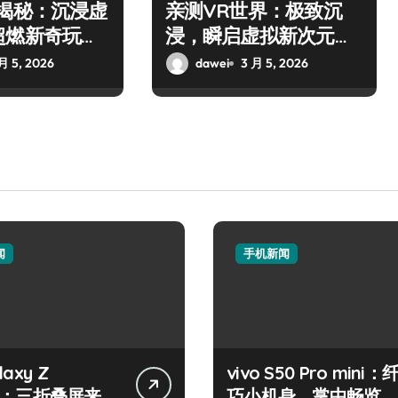
师揭秘：沉浸虚
亲测VR世界：极致沉
超燃新奇玩
浸，瞬启虚拟新次元奇
幻之旅！
月 5, 2026
dawei
3 月 5, 2026
闻
手机新闻
axy Z
vivo S50 Pro mini：
old：三折叠屏来
巧小机身，掌中畅览海