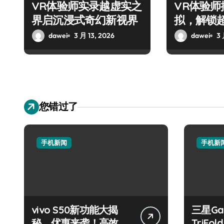
VR体验师实录越虚实之
VR体验
界启沉浸式奇幻新视界
拟，解锁
法！
dawei
3 月 13, 2026
dawei
3 
您错过了
手机新闻
手机新
vivo S50新功能大揭
三星Gal
秘，优惠来袭！高效玩
TriF