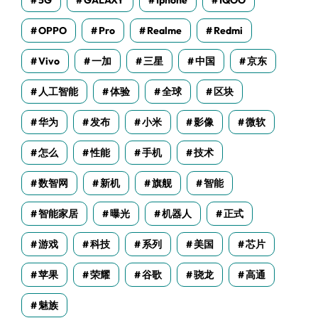
5G
GALAXY
Iphone
IQOO
OPPO
Pro
Realme
Redmi
Vivo
一加
三星
中国
京东
人工智能
体验
全球
区块
华为
发布
小米
影像
微软
怎么
性能
手机
技术
数智网
新机
旗舰
智能
智能家居
曝光
机器人
正式
游戏
科技
系列
美国
芯片
苹果
荣耀
谷歌
骁龙
高通
魅族