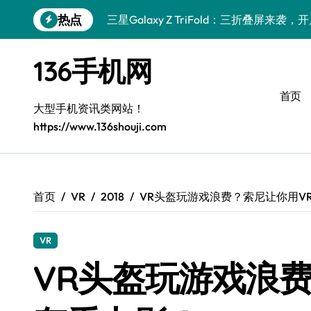
跳
热点
三星Galaxy Z TriFold：三折叠屏来
转
到
vivo S50 Pro mini：纤巧小机身，掌
内
136手机网
容
三星Galaxy S26来袭！创新黑科技，一
首页
三星Galaxy Z Fold7抢先测评！手机管
大型手机资讯类网站！
https://www.136shouji.com
小米17 Pro来袭！实用功能大揭秘，抢先
S25 Ultra颜值封神！定制主题潮爆登场
Galaxy S24+惊艳登场，手机美化新境界
首页
VR
2018
VR头盔玩游戏浪费？索尼让你用V
S26+颜值暴击！机皇美学全解密
VR
Galaxy A56 5G登场，时尚与性能双巅峰
VR头盔玩游戏浪
vivo S50新功能大揭秘，优惠来袭！高