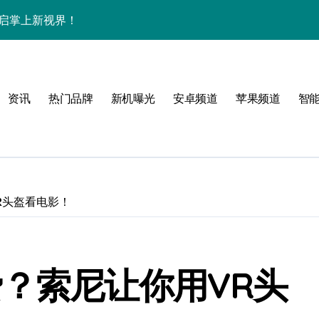
袭，开启掌上新视界！
中畅览海量资讯！
机尽揽超惊艳！
资讯
热门品牌
新机曝光
安卓频道
苹果频道
智
家揭秘革新亮点
一睹为快！
R头盔看电影！
！
费？索尼让你用VR头
效玩机就现在！