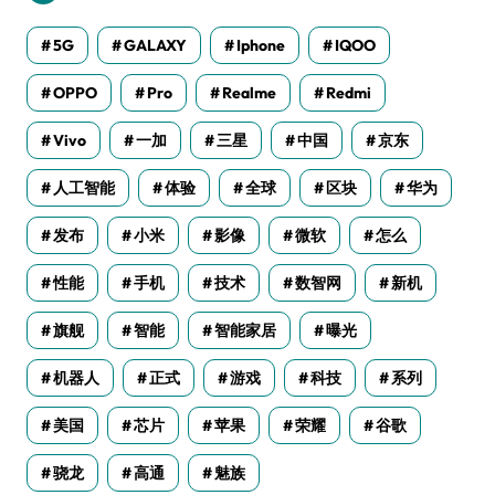
5G
GALAXY
Iphone
IQOO
OPPO
Pro
Realme
Redmi
Vivo
一加
三星
中国
京东
人工智能
体验
全球
区块
华为
发布
小米
影像
微软
怎么
性能
手机
技术
数智网
新机
旗舰
智能
智能家居
曝光
机器人
正式
游戏
科技
系列
美国
芯片
苹果
荣耀
谷歌
骁龙
高通
魅族