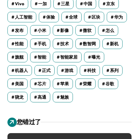
Vivo
一加
三星
中国
京东
人工智能
体验
全球
区块
华为
发布
小米
影像
微软
怎么
性能
手机
技术
数智网
新机
旗舰
智能
智能家居
曝光
机器人
正式
游戏
科技
系列
美国
芯片
苹果
荣耀
谷歌
骁龙
高通
魅族
您错过了