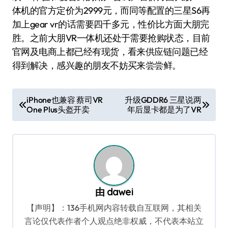
体机的官方定价为2999元，而同等配置的三星S6再
加上gear vr的话需要四千多元，性价比方面大朋完
胜。之前大朋VR一体机还处于需要抢购状态，目前
官网及电商上都已经有现货，看来供应链问题已经
得到解决，感兴趣的朋友不妨买来尝尝鲜。
文
iPhone也兼容 蔡司VR
升级GDDR6 三星说两
One Plus头盔开卖
年后显卡都是为了VR
章
导
航
由
dawei
【声明】：136手机网内容转载自互联网，其相关
言论仅代表作者个人观点绝非权威，不代表本站立