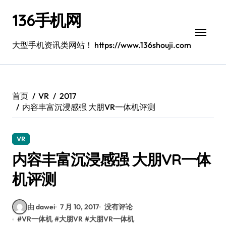
跳
136手机网
转
到
内
大型手机资讯类网站！ https://www.136shouji.com
容
首页
VR
2017
内容丰富沉浸感强 大朋VR一体机评测
VR
内容丰富沉浸感强 大朋VR一体
机评测
由 dawei
7 月 10, 2017
没有评论
#
VR一体机
#
大朋VR
#
大朋VR一体机