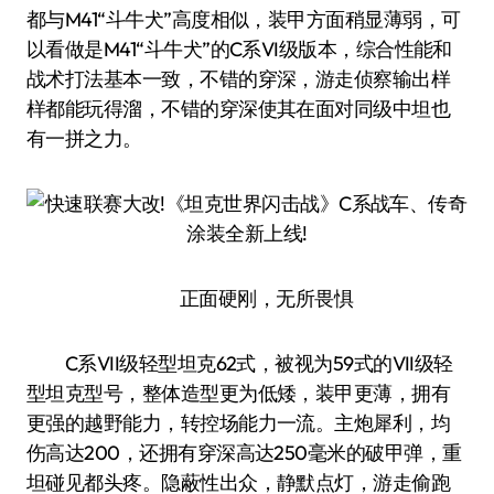
都与M41“斗牛犬”高度相似，装甲方面稍显薄弱，可
以看做是M41“斗牛犬”的C系VI级版本，综合性能和
战术打法基本一致，不错的穿深，游走侦察输出样
样都能玩得溜，不错的穿深使其在面对同级中坦也
有一拼之力。
正面硬刚，无所畏惧
C系VII级轻型坦克62式，被视为59式的VII级轻
型坦克型号，整体造型更为低矮，装甲更薄，拥有
更强的越野能力，转控场能力一流。主炮犀利，均
伤高达200，还拥有穿深高达250毫米的破甲弹，重
坦碰见都头疼。隐蔽性出众，静默点灯，游走偷跑