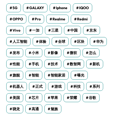
5G
GALAXY
Iphone
IQOO
OPPO
Pro
Realme
Redmi
Vivo
一加
三星
中国
京东
人工智能
体验
全球
区块
华为
发布
小米
影像
微软
怎么
性能
手机
技术
数智网
新机
旗舰
智能
智能家居
曝光
机器人
正式
游戏
科技
系列
美国
芯片
苹果
荣耀
谷歌
骁龙
高通
魅族