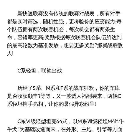
新快速联赛没有传统的联赛对战表，所有对手
都是实时筛选，随机性强，更考验你的应变能力;每
个队伍拥有两次联赛机会，每次机会都有两条生
命，容错率更高;奖励根据每次联赛机会队伍所达到
的最高轮数为基准发放，想要更多奖励?那就战胜敌
人!
C系轻坦，联袂出战
历经了S系、M系和F系的战车狂欢，你的车库
是否收获颇丰?等等，又一波诱人福利袭来，两辆C
系轻坦携手亮相，让你的暑假异彩纷呈!
C系VI级轻型坦克64式，以M系Ⅶ级轻坦M41“斗
牛犬”为基础改造而来，在外形、主炮、引擎等方面