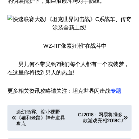
的伪装掩护下，如巨浪般冲垮对手防线。
WZ-111“像素狂潮”在战斗中
男儿何不带吴钩?我们每个人都有一个戎装梦，
在这里你将找到男人的热血!
更多相关资讯攻略请关注：坦克世界闪击战
专题
文
迷幻酒雾、缩小视野
CJ2018：网易将携多
《猫和老鼠》神奇道具
章
款游戏亮相2018CJ
盘点
导