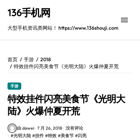
跳
136手机网
转
到
内
大型手机资讯类网站！ https://www.136shouji.com
容
首页
手游
2018
特效挂件闪亮美食节《光明大陆》火爆仲夏开荒
手游
特效挂件闪亮美食节《光明大
陆》火爆仲夏开荒
由 dawei
7 月 26, 2018
没有评论
#
光明大陆
#
挂件
#
特效
#
美食节
#
闪亮