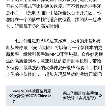
可在公平模式下比拼通关速度。而不管你是老手还
是小白，《光明大陆》中活跃着数百个开荒团，你
总能在一个团队中找到适合的位置，跟团队一起成
长，斩获属于你的高光时刻!
七月仲夏狂欢即将迎来尾声，火爆的开荒热潮
却从未停歇!《光明大陆》将以每月一个新团本的更
新频率，继续引领手游MMO开荒热潮。众多妙趣横
生的高质量副本，竞速对抗的崭新副本机制，带给
各位勇士最具挑战的火爆仲夏开荒!各位勇士，快叫
上你的小伙伴们，一起加入玛瑟兰德的激燃开荒吧!
文
vivo NEX将携百位玩家
踢出华丽进攻 新手如
强势登陆2018 ChinaJo
章
何玩转《实况足球》
y
导