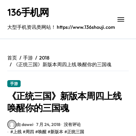
跳
136手机网
转
到
内
大型手机资讯类网站！ https://www.136shouji.com
容
首页
手游
2018
《正统三国》新版本周四上线 唤醒你的三国魂
手游
《正统三国》新版本周四上线
唤醒你的三国魂
由 dawei
7 月 24, 2018
没有评论
#
上线
#
周四
#
唤醒
#
新版本
#
正统三国