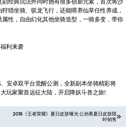
刻经典玩法外同时拥有很多创新元素，首次将沙
由狩猎坐骑、驭龙飞行，还能喂养仙草任性养成，
活属性，自由幻化其他坐骑造型，一骑多变，带你
。
S、安卓双平台觉醒公测，全新副本坐骑精彩将
邀各大玩家聚首远征大陆，开启降妖斗兽之旅!
2018《王者荣耀》夏日皮肤曝光 公孙离夏日皮肤限
时销售