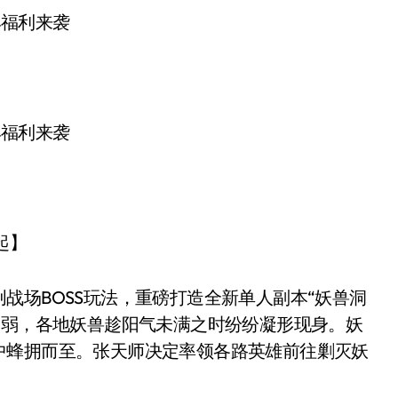
起】
场BOSS玩法，重磅打造全新单人副本“妖兽洞
衰弱，各地妖兽趁阳气未满之时纷纷凝形现身。妖
中蜂拥而至。张天师决定率领各路英雄前往剿灭妖