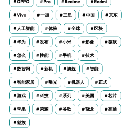
OPPO
Pro
Realme
Redmi
Vivo
一加
三星
中国
京东
人工智能
体验
全球
区块
华为
发布
小米
影像
微软
怎么
性能
手机
技术
数智网
新机
旗舰
智能
智能家居
曝光
机器人
正式
游戏
科技
系列
美国
芯片
苹果
荣耀
谷歌
骁龙
高通
魅族