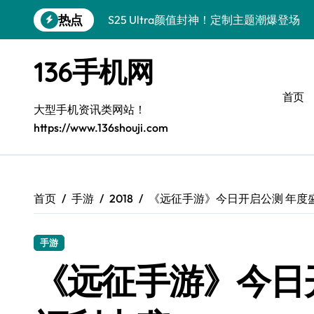
跳
热点
S25 Ultra颜值封神！定制主题潮爆登场
转
到
内
136手机网
容
首页
大型手机资讯类网站！
https://www.136shouji.com
首页
手游
2018
《远征手游》今日开启公测 年度
手游
《远征手游》今日