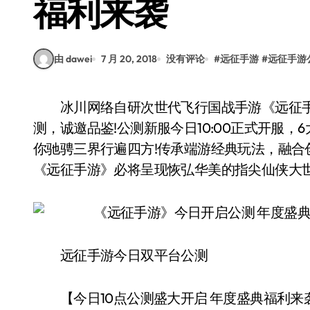
福利来袭
由 dawei
7 月 20, 2018
没有评论
#
远征手游
#
远征手游
冰川网络自研次世代飞行国战手游《远征手游》今日(7月20日)正式开启iOS、安卓双平台公
测，诚邀品鉴!公测新服今日10:00正式开服
你驰骋三界行遍四方!传承端游经典玩法，融
《远征手游》必将呈现恢弘华美的指尖仙侠大世
远征手游今日双平台公测
【今日10点公测盛大开启 年度盛典福利来