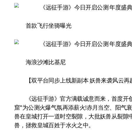
首款飞行坐骑曝光
海浪沙滩比基尼
【双平台同步上线新副本 妖兽来袭风云再
《远征手游》官方满载诚意而来，首度开创战
窟”为公测火爆气氛再添薪火!赤月当空、阳气
兽在皇城打开一道时空裂隙，大批妖兽从裂隙
兽，拯救皇城百姓于水火之中。