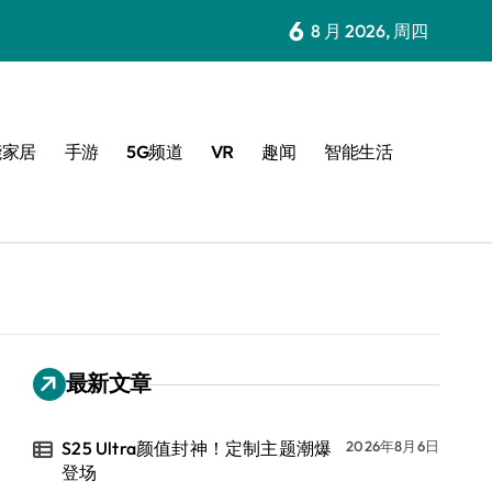
6
4+惊艳登场，手机美化新境界
8 月 2026, 周四
能家居
手游
5G频道
VR
趣闻
智能生活
最新文章
S25 Ultra颜值封神！定制主题潮爆
2026年8月6日
登场