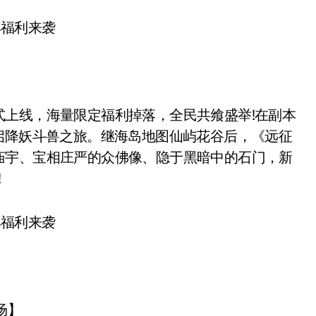
线，海量限定福利掉落，全民共飨盛举!在副本
启降妖斗兽之旅。继海岛地图仙屿花谷后，《远征
庙宇、宝相庄严的众佛像、隐于黑暗中的石门，新
!
场】