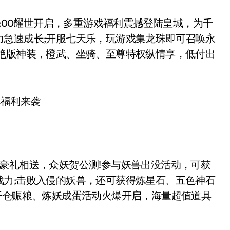
:00耀世开启，多重游戏福利震撼登陆皇城，为千
力急速成长;开服七天乐，玩游戏集龙珠即可召唤永
拿绝版神装，橙武、坐骑、至尊特权纵情享，低付出
礼相送，众妖贺公测!参与妖兽出没活动，可获
战力;击败入侵的妖兽，还可获得炼星石、五色神石
开仓赈粮、炼妖成蛋活动火爆开启，海量超值道具