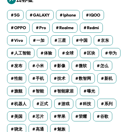
5G
GALAXY
Iphone
IQOO
OPPO
Pro
Realme
Redmi
Vivo
一加
三星
中国
京东
人工智能
体验
全球
区块
华为
发布
小米
影像
微软
怎么
性能
手机
技术
数智网
新机
旗舰
智能
智能家居
曝光
机器人
正式
游戏
科技
系列
美国
芯片
苹果
荣耀
谷歌
骁龙
高通
魅族