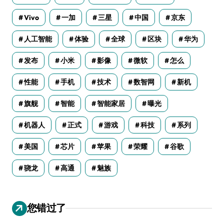
Vivo
一加
三星
中国
京东
人工智能
体验
全球
区块
华为
发布
小米
影像
微软
怎么
性能
手机
技术
数智网
新机
旗舰
智能
智能家居
曝光
机器人
正式
游戏
科技
系列
美国
芯片
苹果
荣耀
谷歌
骁龙
高通
魅族
您错过了