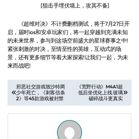
[狙击手埋伏墙上，攻其不备]
《超维对决》不计费删档测试，将于7月27日开
启，届时ios和安卓玩家们，将一起穿越到充满未知
的未来世界，参与到这场空前盛大的星球赛事之中!
紧张刺激的对决，至情至性的英雄，互动式的场
景，还有更多细节等着大家探索!让我们一起，为未
来而战吧!
文
邪恶社交游戏致沙特两
《荒野行动》M4A1超
少年死亡，《刺客信条
低后坐优化上线 玻璃
章
2》等45款游戏被封禁
破碎战斗更真实
导
航