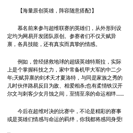
【海量原创英雄，阵容随意搭配!】
慕名前来参与超维联赛的英雄们，从外形到设
定均为网易开发团队原创。参赛者们不仅天赋异
禀，各具技能，还有真实而真挚的情感。
例如，曾经拯救地球的超级英雄特斯拉，实际
上是个掌握科技之力，家中常备机甲大军的中二少
年;天赋异禀的剑术天才夏洛特，与同是家族之秀的
儿时伙伴路易反目为敌、相爱相杀;也有柔情铁汉开
尔文与刺客少女月蚀之间，至情至亲的命运相绊……
今后在超维对决的比赛中，不论是精彩的赛事
或是英雄们情感与命运的羁绊，你我都将感同身受!