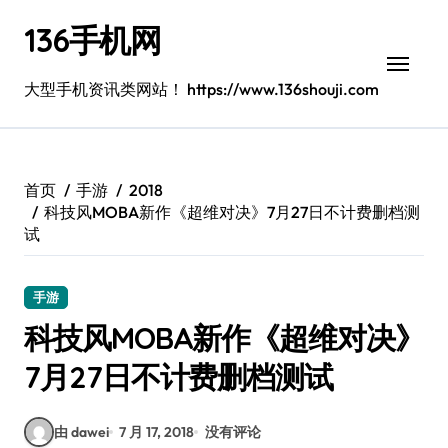
跳
136手机网
转
到
内
大型手机资讯类网站！ https://www.136shouji.com
容
首页
手游
2018
科技风MOBA新作《超维对决》7月27日不计费删档测
试
手游
科技风MOBA新作《超维对决》
7月27日不计费删档测试
由 dawei
7 月 17, 2018
没有评论