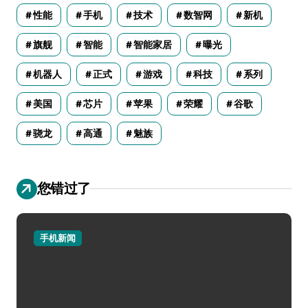
性能
手机
技术
数智网
新机
旗舰
智能
智能家居
曝光
机器人
正式
游戏
科技
系列
美国
芯片
苹果
荣耀
谷歌
骁龙
高通
魅族
您错过了
手机新闻