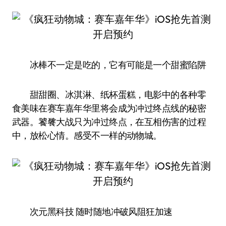
冰棒不一定是吃的，它有可能是一个甜蜜陷阱
甜甜圈、冰淇淋、纸杯蛋糕，电影中的各种零
食美味在赛车嘉年华里将会成为冲过终点线的秘密
武器。饕餮大战只为冲过终点，在互相伤害的过程
中，放松心情。感受不一样的动物城。
次元黑科技 随时随地冲破风阻狂加速