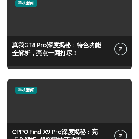
手机新闻
真我GT8 Pro深度揭秘：特色功能
全解析，亮点一网打尽！
手机新闻
OPPO Find X9 Pro深度揭秘：亮