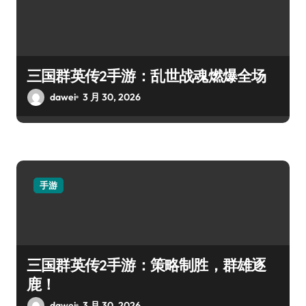
三国群英传2手游：乱世战魂燃爆全场
dawei
3 月 30, 2026
手游
三国群英传2手游：策略制胜，群雄逐
鹿！
dawei
3 月 30, 2026