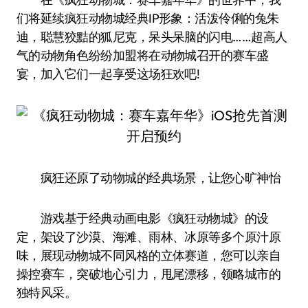
们将延续疯狂动物城经典IP形象：活泼伶俐的兔朱
迪，聪慧狡黠的狐尼克，呆头呆脑的闪电……超高人
气的动物角色纷纷加盟将在动物城召开的赛车盛
宴，加入它们一起享受这场狂欢吧!
疯狂还原了动物城的经典场景，让您心旷神怡
游戏基于经典动画电影《疯狂动物城》的设
定，架设了沙漠、海滩、雨林、冰原等多个原汁原
味，展现动物城不同风格的立体赛道，您可以亲自
操控赛车，突破地心引力，甩尾漂移，领略城市的
独特风采。