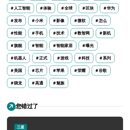
人工智能
体验
全球
区块
华为
发布
小米
影像
微软
怎么
性能
手机
技术
数智网
新机
旗舰
智能
智能家居
曝光
机器人
正式
游戏
科技
系列
美国
芯片
苹果
荣耀
谷歌
骁龙
高通
魅族
您错过了
三星