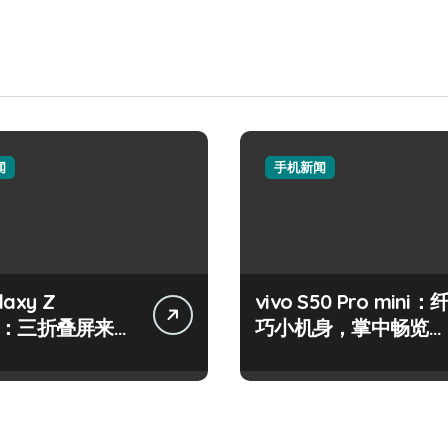
闻
手机新闻
axy Z
vivo S50 Pro mini：
old：三折叠屏来
巧小机身，掌中畅览海
启掌上新视界！
量资讯！