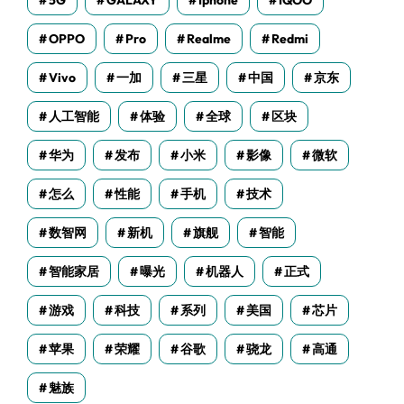
5G
GALAXY
Iphone
IQOO
OPPO
Pro
Realme
Redmi
Vivo
一加
三星
中国
京东
人工智能
体验
全球
区块
华为
发布
小米
影像
微软
怎么
性能
手机
技术
数智网
新机
旗舰
智能
智能家居
曝光
机器人
正式
游戏
科技
系列
美国
芯片
苹果
荣耀
谷歌
骁龙
高通
魅族