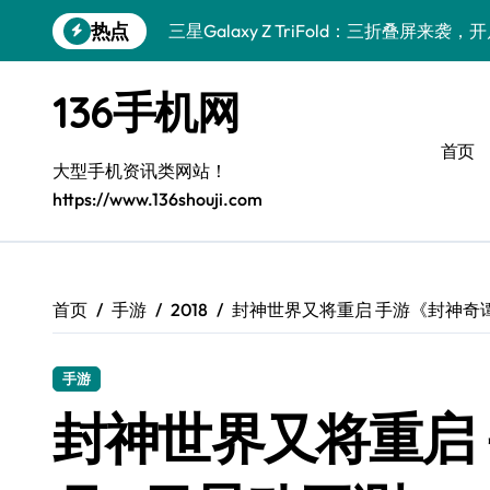
跳
热点
三星Galaxy Z TriFold：三折叠屏来
转
到
vivo S50 Pro mini：纤巧小机身，掌
内
136手机网
容
三星Galaxy S26来袭！创新黑科技，一
首页
三星Galaxy Z Fold7抢先测评！手机管
大型手机资讯类网站！
https://www.136shouji.com
小米17 Pro来袭！实用功能大揭秘，抢先
S25 Ultra颜值封神！定制主题潮爆登场
Galaxy S24+惊艳登场，手机美化新境界
首页
手游
2018
封神世界又将重启 手游《封神奇谭
S26+颜值暴击！机皇美学全解密
手游
Galaxy A56 5G登场，时尚与性能双巅峰
封神世界又将重启
vivo S50新功能大揭秘，优惠来袭！高