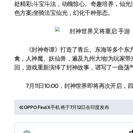
处精彩;斗宝斗法，动魄惊心。奇趣培养，仙光
色方案;坐骑法宝仙光，幻化千种形态。
《封神奇谭》打造了青丘、东海等多个东方
禽，人神魔、妖仙兽，遍及九州大地!为玩家带
回，游戏重新演绎了封神故事，谱写了一曲荡气
7月11日10:00，封神世界即将再次开启，
文
OPPO Find X手机 将于7月12日在印度发布
章
导