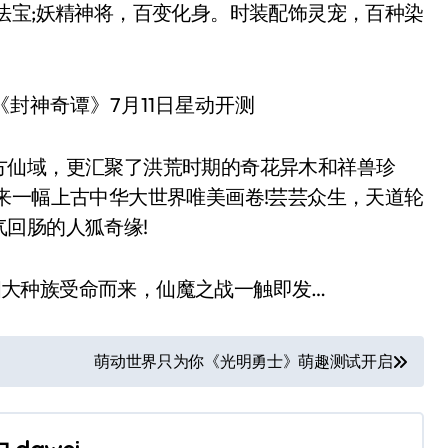
法宝;妖精神将，百变化身。时装配饰灵宠，百种染
仙域，更汇聚了洪荒时期的奇花异木和祥兽珍
来一幅上古中华大世界唯美画卷!芸芸众生，天道轮
回肠的人狐奇缘!
四大种族受命而来，仙魔之战一触即发…
萌动世界只为你《光明勇士》萌趣测试开启