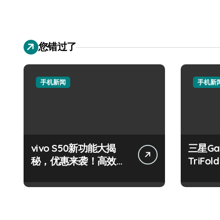
您错过了
手机新闻
手机新
vivo S50新功能大揭
三星Gal
秘，优惠来袭！高效玩
TriF
机就现在！
袭，开