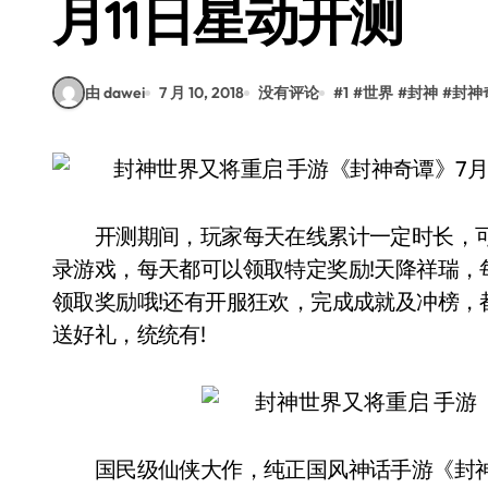
月11日星动开测
由 dawei
7 月 10, 2018
没有评论
#
1
#
世界
#
封神
#
封神
开测期间，玩家每天在线累计一定时长，可转
录游戏，每天都可以领取特定奖励!天降祥瑞
领取奖励哦!还有开服狂欢，完成成就及冲榜，
送好礼，统统有!
国民级仙侠大作，纯正国风神话手游《封神奇