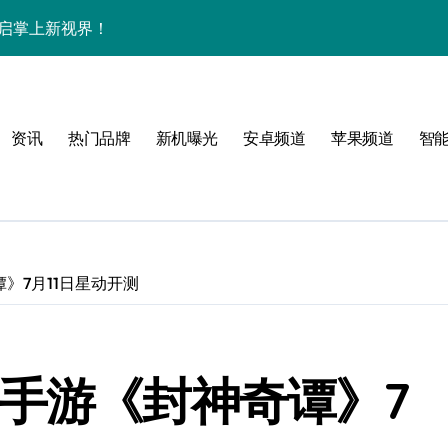
袭，开启掌上新视界！
中畅览海量资讯！
机尽揽超惊艳！
资讯
热门品牌
新机曝光
安卓频道
苹果频道
智
家揭秘革新亮点
一睹为快！
》7月11日星动开测
！
 手游《封神奇谭》7
效玩机就现在！