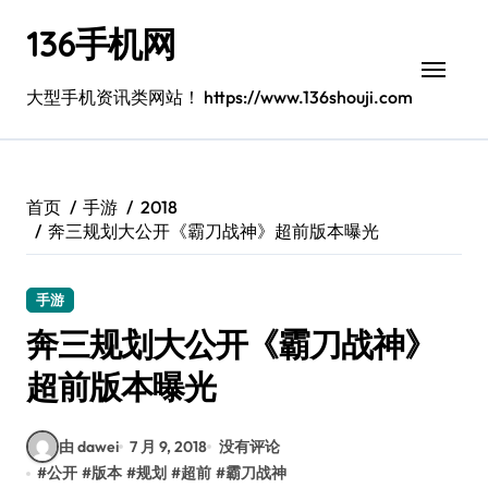
跳
136手机网
转
到
内
大型手机资讯类网站！ https://www.136shouji.com
容
首页
手游
2018
奔三规划大公开《霸刀战神》超前版本曝光
手游
奔三规划大公开《霸刀战神》
超前版本曝光
由 dawei
7 月 9, 2018
没有评论
#
公开
#
版本
#
规划
#
超前
#
霸刀战神