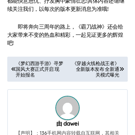
都能快意恩仇、抒发胸中豪情壮志!具体内容还请继
续关注我们，以每次的版本更新消息为准哦!
即将奔向三周年的路上，《霸刀战神》还会给
大家带来不变的热血和精彩，一起见证更多的辉煌
吧!
文
《梦幻西游手游》寻梦
《穿越火线枪战王者》
国风大赛正式开启 现
全新版本发布 全新通
章
开始报名
关模式曝光
导
航
由
dawei
【声明】：136手机网内容转载自互联网，其相关