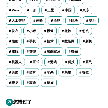
Vivo
一加
三星
中国
京东
人工智能
体验
全球
区块
华为
发布
小米
影像
微软
怎么
性能
手机
技术
数智网
新机
旗舰
智能
智能家居
曝光
机器人
正式
游戏
科技
系列
美国
芯片
苹果
荣耀
谷歌
骁龙
高通
魅族
您错过了