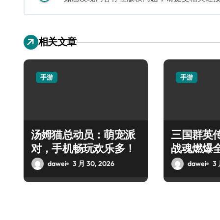
相关文章
手游
手游
汤姆猫总动员：萌宠派
三国群英
对，手机畅玩欢乐多！
战魂燃爆
dawei
3 月 30, 2026
dawei
3 