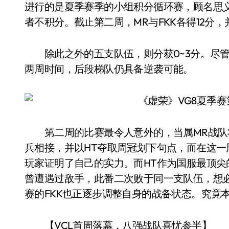
进行的是夏季赛季的小组积分循环赛，顾名思义
者不积分。截止第二周，MR与FKK各得12分，
除此之外的五支队伍，则分获0~3分。尽管
两周时间，后段梯队仍具备逆袭可能。
第二周的比赛最令人意外的，当属MR战队将
兵相接，并以HT夺取周冠划下句点，而在这一
玩家证明了自己的实力。而HT作为国服最顶
曾遭遇过敌手，此番二次败于同一支队伍，想
赛的FKK也正逐步调整自身的战备状态。究竟本
【VCL首周落幕，八强战队喜忧参半】