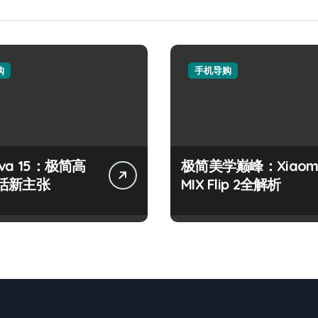
购
手机导购
va 15：极简高
极简美学巅峰：Xiaom
活新主张
MIX Flip 2全解析