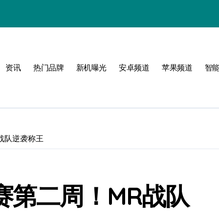
选
资讯
热门品牌
新机曝光
安卓频道
苹果频道
智
R战队逆袭称王
新起点
赛第二周！MR战队
致新生活