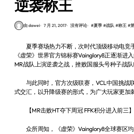
逆袭称王
由 dawei
7 月 21, 2017
没有评论
#
夏季
#
战队
#
称王
#
夏季赛场热力不断，次时代顶级移动电竞手游《虚荣》点燃全球战火。伴随着7月的到来，
《虚荣》世界官方锦标赛Vainglory8正逐
MR战队上演逆袭之战，挫败国服头号种子战队Hu
与此同时，官方次级联赛，VCL中国挑战联
式交汇，以升降级赛的形式，为广大玩家更加刺
【MR击败HT夺下周冠 FFK积分进入前三
众所周知，《虚荣》Vainglory8全球赛