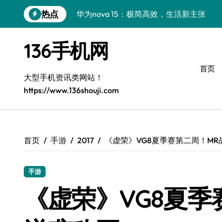
跳
热点
华为nova 15：极简高效，生活新主张
转
到
极简美学巅峰：Xiaomi MIX Flip 2全解析
内
136手机网
容
iPhone 17e导购指南：简约生活，智慧之
首页
华为nova15 Ultra：极简高效新体验
大型手机资讯类网站！
https://www.136shouji.com
真我GT8 Pro：极简旗舰，性能巅峰
三星W26：极简设计，高效之选
极简新境，三星W26尊享登场
首页
手游
2017
《虚荣》VG8夏季赛第二周！M
极简之选：三星Galaxy S26，高效生活
手游
极简美学巅峰：OPPO Find X9 Pro全解析
《虚荣》VG8夏季
极简美学巅峰：三星Galaxy S26定义精