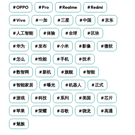
OPPO
Pro
Realme
Redmi
Vivo
一加
三星
中国
京东
人工智能
体验
全球
区块
华为
发布
小米
影像
微软
怎么
性能
手机
技术
数智网
新机
旗舰
智能
智能家居
曝光
机器人
正式
游戏
科技
系列
美国
芯片
苹果
荣耀
谷歌
骁龙
高通
魅族