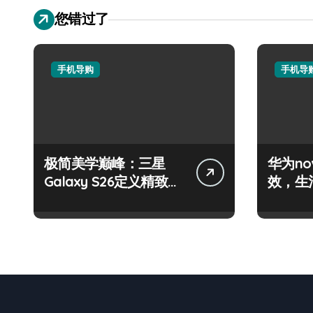
您错过了
手机导购
手机导
极简美学巅峰：三星
华为no
Galaxy S26定义精致新
效，生
生活