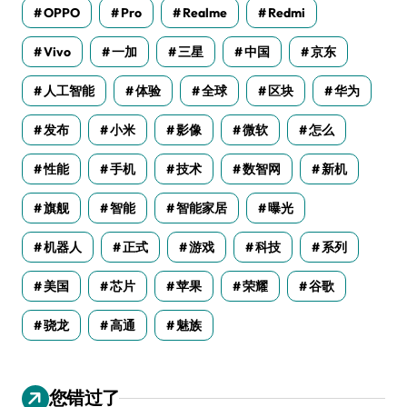
OPPO
Pro
Realme
Redmi
Vivo
一加
三星
中国
京东
人工智能
体验
全球
区块
华为
发布
小米
影像
微软
怎么
性能
手机
技术
数智网
新机
旗舰
智能
智能家居
曝光
机器人
正式
游戏
科技
系列
美国
芯片
苹果
荣耀
谷歌
骁龙
高通
魅族
您错过了