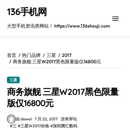
跳
136手机网
转
到
内
大型手机资讯类网站！ https://www.136shouji.com
容
首页
热门品牌
三星
2017
商务旗舰 三星W2017黑色限量版仅16800元
三星
商务旗舰 三星W2017黑色限量
版仅16800元
由 dawei
7 月 22, 2017
没有评论
#
三
#
三星W2017价格
#
深圳腾汇数码