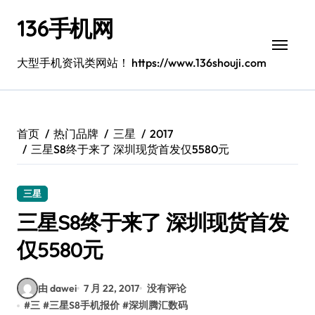
跳
136手机网
转
到
内
大型手机资讯类网站！ https://www.136shouji.com
容
首页
热门品牌
三星
2017
三星S8终于来了 深圳现货首发仅5580元
三星
三星S8终于来了 深圳现货首发
仅5580元
由 dawei
7 月 22, 2017
没有评论
#
三
#
三星S8手机报价
#
深圳腾汇数码