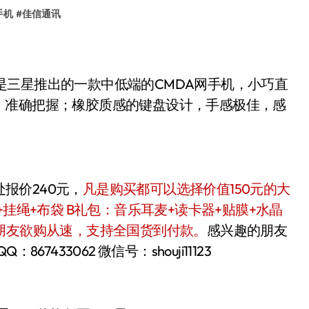
手机
#
佳信通讯
89是三星推出的一款中低端的CMDA网手机，小巧直
，准确把握；橡胶质感的键盘设计，手感极佳，感
处报价240元，
凡是购买都可以选择价值150元的大
挂绳+布袋 B礼包：音乐耳麦+读卡器+贴膜+水晶
朋友欲购从速，支持全国货到付款。
感兴趣的朋友
67433062 微信号：shouji11123