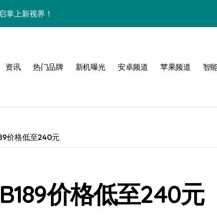
袭，开启掌上新视界！
中畅览海量资讯！
机尽揽超惊艳！
资讯
热门品牌
新机曝光
安卓频道
苹果频道
智
家揭秘革新亮点
一睹为快！
89价格低至240元
！
189价格低至240元
效玩机就现在！