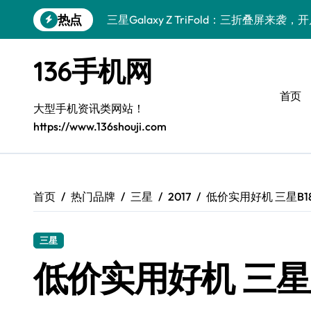
跳
热点
三星Galaxy Z TriFold：三折叠屏来
转
到
vivo S50 Pro mini：纤巧小机身，掌
内
136手机网
容
三星Galaxy S26来袭！创新黑科技，一
首页
三星Galaxy Z Fold7抢先测评！手机管
大型手机资讯类网站！
https://www.136shouji.com
小米17 Pro来袭！实用功能大揭秘，抢先
S25 Ultra颜值封神！定制主题潮爆登场
Galaxy S24+惊艳登场，手机美化新境界
首页
热门品牌
三星
2017
低价实用好机 三星B1
S26+颜值暴击！机皇美学全解密
三星
Galaxy A56 5G登场，时尚与性能双巅峰
低价实用好机 三星B
vivo S50新功能大揭秘，优惠来袭！高