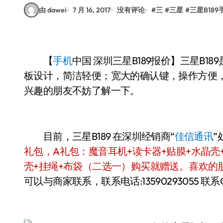
由 dawei
7 月 16, 2017
没有评论
#
三
#
三星
#
三星B189
【
手机
中国
深圳三星B189报价】三星B1
板设计，简洁轻便；宽大的确认键，操作方便
兴趣的朋友不妨了解一下。
目前，三星B189 在深圳经销商“
佳信通讯
”
礼包，A礼包：魔音耳机+读卡器+贴膜+水晶壳+
壳+挂绳+布袋（二选一）购买就赠送。喜欢的
可以与商家联系，联系电话:13590293055 联系QQ：8