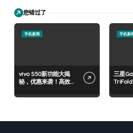
您错过了
手机新闻
手机新
vivo S50新功能大揭
三星Gal
秘，优惠来袭！高效玩
TriF
机就现在！
袭，开