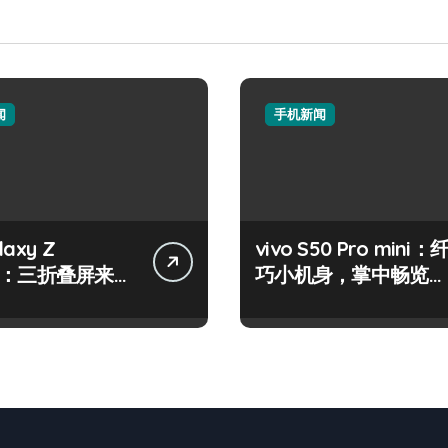
闻
手机新闻
axy Z
vivo S50 Pro mini：
old：三折叠屏来
巧小机身，掌中畅览海
启掌上新视界！
量资讯！