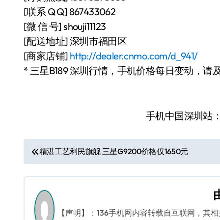
[联系 Q Q] 867433062
[微 信 号] shouji11123
[配送地址] 深圳市福田区
[商家店铺]
http://dealer.cnmo.com/d_941/
* 三星B189 深圳行情，手机价格每日变动，请
手机中国深圳站
文
精湛工艺利民旗舰 三星G9200价格仅1650元
章
导
航
【声明】：136手机网内容转载自互联网，其