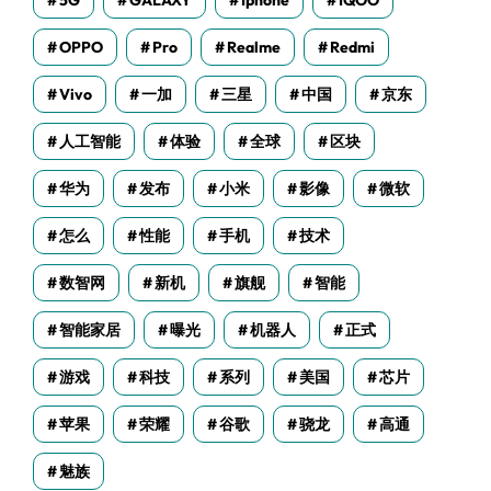
5G
GALAXY
Iphone
IQOO
OPPO
Pro
Realme
Redmi
Vivo
一加
三星
中国
京东
人工智能
体验
全球
区块
华为
发布
小米
影像
微软
怎么
性能
手机
技术
数智网
新机
旗舰
智能
智能家居
曝光
机器人
正式
游戏
科技
系列
美国
芯片
苹果
荣耀
谷歌
骁龙
高通
魅族