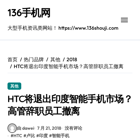
跳
136手机网
转
到
内
大型手机资讯类网站！ https://www.136shouji.com
容
首页
热门品牌
其他
2018
HTC将退出印度智能手机市场？高管辞职员工撤离
其他
HTC将退出印度智能手机市场？
高管辞职员工撤离
由 dawei
7 月 21, 2018
没有评论
#
HTC
#
卢比
#
印度
#
智能手机