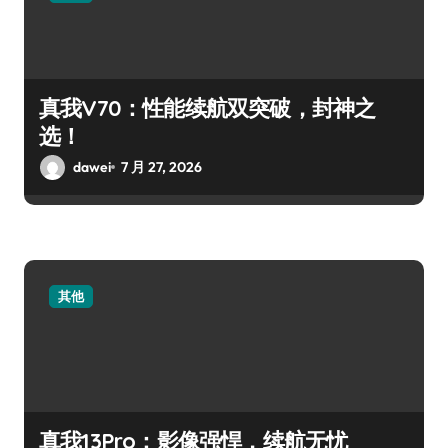
真我V70：性能续航双突破，封神之
选！
dawei
7 月 27, 2026
其他
真我13Pro：影像强悍，续航无忧