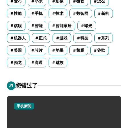
发布
小米
影像
微软
怎么
性能
手机
技术
数智网
新机
旗舰
智能
智能家居
曝光
机器人
正式
游戏
科技
系列
美国
芯片
苹果
荣耀
谷歌
骁龙
高通
魅族
您错过了
手机新闻