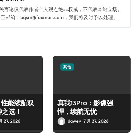
相关言论仅代表作者个人观点绝非权威，不代表本站立场。
：bqsm@foxmail.com，我们将及时予以处理。
其他
：性能续航双
真我13Pro：影像强
神之选！
悍，续航无忧
月 27, 2026
dawei
7 月 27, 2026