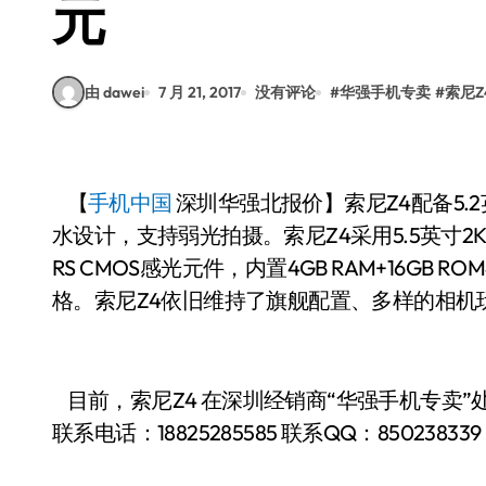
元
由 dawei
7 月 21, 2017
没有评论
#
华强手机专卖
#
索尼Z
【
手机中国
深圳华强北报价】索尼Z4配备5
水设计，支持弱光拍摄。索尼Z4采用5.5英寸2K屏
RS CMOS感光元件，内置4GB RAM+16GB
格。索尼Z4依旧维持了旗舰配置、多样的相机
目前，索尼Z4 在深圳经销商“华强手机专卖”处
联系电话：
18825285585
联系QQ：850238339