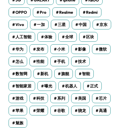
5G
GALAXY
Iphone
IQOO
OPPO
Pro
Realme
Redmi
Vivo
一加
三星
中国
京东
人工智能
体验
全球
区块
华为
发布
小米
影像
微软
怎么
性能
手机
技术
数智网
新机
旗舰
智能
智能家居
曝光
机器人
正式
游戏
科技
系列
美国
芯片
苹果
荣耀
谷歌
骁龙
高通
魅族