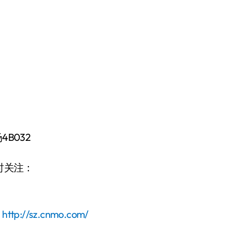
B032
时关注：
：
http://sz.cnmo.com/