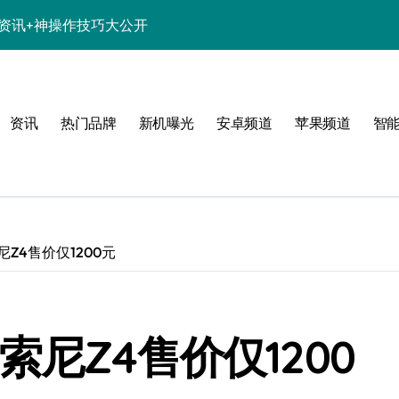
新机资讯+神操作技巧大公开
析，亮点一网打尽！
解析+超实用技巧攻略
资讯
热门品牌
新机曝光
安卓频道
苹果频道
智
点一网打尽速看
亮点配置全曝光！
惠别错过！
资讯生活一手全抓！
Z4售价仅1200元
科技新魅力！
置升级全亮点
尼Z4售价仅1200
一步抢先机！