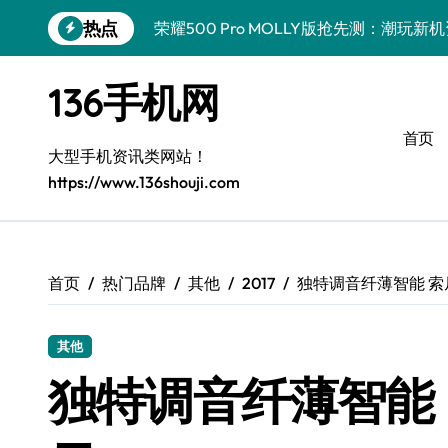
跳
热点
荣耀500 Pro MOLLY版抢先测：潮玩
转
到
真我GT8 Pro深度揭秘：特色功能全解
内
136手机网
容
OPPO Find X9 Pro深度揭秘：亮点全
首页
vivo S50 Pro mini来袭！小屏旗舰亮
大型手机资讯类网站！
https://www.136shouji.com
REDMI K90深度揭秘：性能影像续航，
华为nova 15 Ultra新功能解锁，速览优
荣耀ROBOT PHONE驾到，智能掌控，
首页
热门品牌
其他
2017
独特调音纤薄智能 索尼
三星W26重磅来袭！速览资讯，解锁智能
其他
iPhone 17e重磅来袭！深度揭秘性能配
独特调音纤薄智能 索
荣耀WIN资讯秒达，手机管家助力，快人