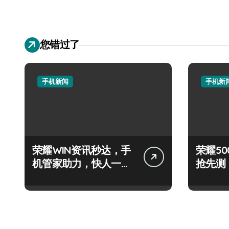
您错过了
手机新闻
手机新
荣耀WIN资讯秒达，手
荣耀500
机管家助力，快人一步
抢先测
抢先机！
+神操