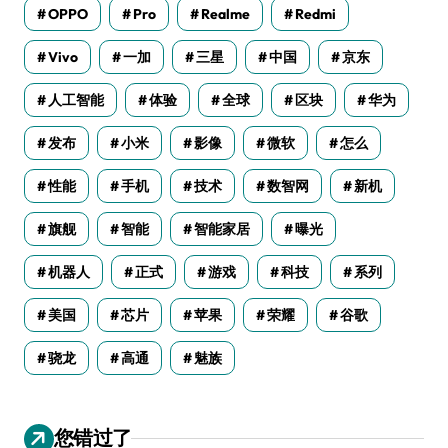
OPPO
Pro
Realme
Redmi
Vivo
一加
三星
中国
京东
人工智能
体验
全球
区块
华为
发布
小米
影像
微软
怎么
性能
手机
技术
数智网
新机
旗舰
智能
智能家居
曝光
机器人
正式
游戏
科技
系列
美国
芯片
苹果
荣耀
谷歌
骁龙
高通
魅族
您错过了