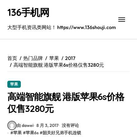
跳
136手机网
转
到
内
大型手机资讯类网站！ https://www.136shouji.com
容
首页
热门品牌
苹果
2017
高端智能旗舰 港版苹果6s价格仅售3280元
苹果
高端智能旗舰 港版苹果6s价格
仅售3280元
由 dawei
8 月 3, 2017
没有评论
#
苹果
#
苹果6s
#
韶关好兄弟手机连锁