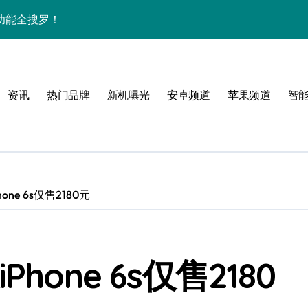
用功能全搜罗！
跃与新品吸睛亮点
抢先评测大揭秘！
资讯
热门品牌
新机曝光
安卓频道
苹果频道
智
全揭秘
巧+最新动态
家速递前沿猛料！
体验即刻畅享！
ne 6s仅售2180元
爆表，新机王驾到！
效玩法速成攻略
one 6s仅售2180
屏，开启手机形态新纪元！