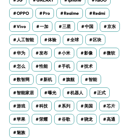
5G
GALAXY
Iphone
IQOO
OPPO
Pro
Realme
Redmi
Vivo
一加
三星
中国
京东
人工智能
体验
全球
区块
华为
发布
小米
影像
微软
怎么
性能
手机
技术
数智网
新机
旗舰
智能
智能家居
曝光
机器人
正式
游戏
科技
系列
美国
芯片
苹果
荣耀
谷歌
骁龙
高通
魅族