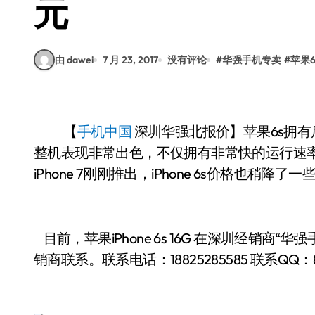
元
由 dawei
7 月 23, 2017
没有评论
#
华强手机专卖
#
苹果6
【
手机中国
深圳华强北报价】苹果6s拥有后
整机表现非常出色，不仅拥有非常快的运行速
iPhone 7刚刚推出，iPhone 6s价格也
目前，苹果iPhone 6s 16G
华强手
在深圳经销商“
销商联系。联系电话：
18825285585
联系QQ：8