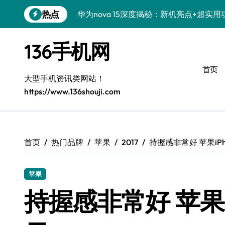
跳
热点
华为nova 15深度揭秘：新机亮点+超实
转
到
iPhone Air重磅来袭！深度揭秘性能飞
内
136手机网
容
一加Turbo 6V性能狂飙，实用管家功能
首页
三星W26重磅来袭！实用动态+贴心服务
大型手机资讯类网站！
https://www.136shouji.com
vivo Y500i抢先看！评测员揭秘实用技
iPhone 17 Pro Max抢先揭秘！手机管
一加Turbo 6来袭！性能猛兽解锁，极速
首页
热门品牌
苹果
2017
持握感非常好 苹果iPho
OPPO Find X9抢先剧透！性能颜值双
苹果
Xiaomi 17 Pro深度揭秘：亮点全览+高
持握感非常好 苹果iPh
三星Galaxy Z TriFold评测：三折叠