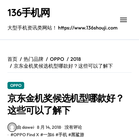
跳
136手机网
转
到
内
大型手机资讯类网站！ https://www.136shouji.com
容
首页
热门品牌
OPPO
2018
京东金机奖候选机型哪款好？这些可以了解下
OPPO
京东金机奖候选机型哪款好？
这些可以了解下
由 dawei
8 月 14, 2018
没有评论
#
OPPO Find X
#
一加6
#
手机
#
黑鲨游