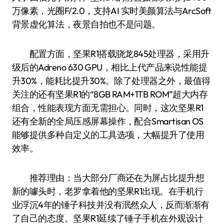
万像素，光圈F/2.0，支持AI 实时美颜算法与ArcSoft
背景虚化算法，夜景自拍也不是问题。
配置方面，坚果R1搭载骁龙845处理器，采用升
级后的Adreno 630 GPU，相比上代产品来说性能提
升30%，能耗比提升30%。除了处理器之外，最值得
关注的还有坚果R1的“8GB RAM+1TB ROM”超大内存
组合，性能表现方面无需担心。同时，这次坚果R1
还有全新的全局压感屏幕操作，配合Smartisan OS
能够提供多种自定义的工具选项，大幅提升了使用
效率。
推荐理由：当大部分厂商还在为屏占比提升想
新的噱头时，老罗拿着他的坚果R1出现。在手机行
业浮沉4年的锤子科技并没有泯然众人，反而渐渐有
了自己的态度。坚果R1延续了锤子手机在外观设计