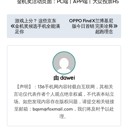
金机奖活动页面：PC端丨APP端丨大众投票H5
文
游戏上分？ 这些京东
OPPO Find X兰博基尼
金机奖候选手机全能满
版今日首销 完美诠释
章
足你
超跑理念
导
航
由
dawei
【声明】：136手机网内容转载自互联网，其相关
言论仅代表作者个人观点绝非权威，不代表本站立
场。如您发现内容存在版权问题，请提交相关链接
至邮箱：bqsm@foxmail.com，我们将及时予以处
理。