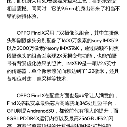
比，而机身采用3D叠层流光点彩工艺，看起来还是
相当震撼。同同时，它的9.6mm机身出带来了相当不
错的握持体验。
OPPO Find X采用了双摄像头组合，其中主摄像
头和副摄像头分别配备了1600万像素的sony IMX519
以及2000万像素的sony IMX376K，通过两颗不同焦
段摄像头的组合以实现2X无损变焦功能，也能拍摄
带有背景虚化效果的照片。IMX519是一颗1/2.6英寸
的传感器，单个像素感光面积达到了1.22微米，还具
备相位对焦，超采样等技术。
OPPO Find X在配置方面也是非常让人满意的，
Find X搭载安卓最强芯片高通骁龙845处理器平台，
GPU则是Andreno630，都较前代有很大的提升，而
8GB LPDDR4X运行内存以及最高256GB UFS2.1闪
存，有着当前最顶级的计算性能和图像渲染性能，