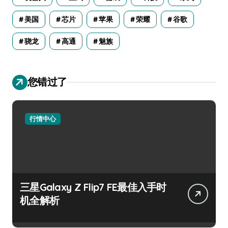
美国
芯片
苹果
荣耀
谷歌
骁龙
高通
魅族
您错过了
行情中心
三星Galaxy Z Flip7 FE最佳入手时
机全解析