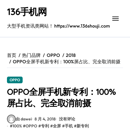
跳
136手机网
转
到
内
大型手机资讯类网站！ https://www.136shouji.com
容
首页
热门品牌
OPPO
2018
OPPO全屏手机新专利：100%屏占比、完全取消前摄
OPPO
OPPO全屏手机新专利：100%
屏占比、完全取消前摄
由 dawei
8 月 4, 2018
没有评论
#
100%
#
OPPO
#
专利
#
全屏
#
手机
#
新专利