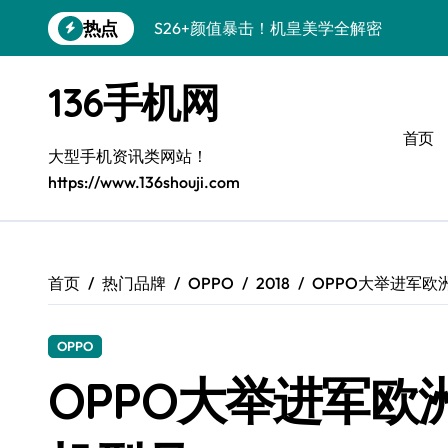
跳
热点
S26+颜值暴击！机皇美学全解密
转
到
Galaxy A56 5G登场，时尚与性能双巅峰
内
136手机网
容
三星S26上手玩转个性美化技巧
首页
Galaxy S25美颜秘籍：个性定制炫酷玩法
大型手机资讯类网站！
https://www.136shouji.com
Galaxy C55 5G潮改指南：定制无限可能
Galaxy C55 5G登场，美学新标杆！
Galaxy Z Flip6：折叠时尚，尽显潮流魅力
首页
热门品牌
OPPO
2018
OPPO大举进军欧
S25+闪亮登场，这样拍秒变焦点！
OPPO
S25 Ultra颜值封神！定制主题潮爆登场
OPPO大举进军欧