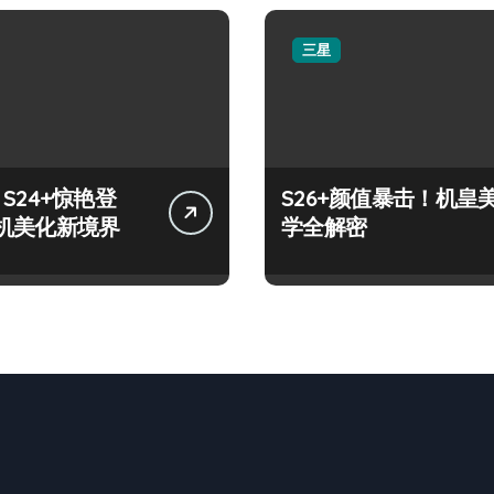
三星
y S24+惊艳登
S26+颜值暴击！机皇
机美化新境界
学全解密