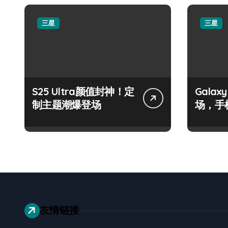
三星
三星
S25 Ultra颜值封神！定
Galax
制主题潮爆登场
场，手
友情链接