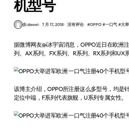
机型号
由 dawei
7 月 17, 2018
没有评论
#
OPPO
#
一口气
#
大举
据微博网友@i冰宇宙消息，OPPO近日在欧洲注册了40个新智能手机型号。这些型号包括A系
列、AX系列、FX系列、R系列、RX系列和U
该博主介绍，OPPO所注册这么多型号，均是
定位中端，F系列代表旗舰，U系列专属女性。