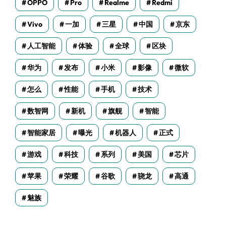
OPPO
Pro
Realme
Redmi
Vivo
一加
三星
中国
京东
人工智能
体验
全球
区块
华为
发布
小米
影像
微软
怎么
性能
手机
技术
数智网
新机
旗舰
智能
智能家居
曝光
机器人
正式
游戏
科技
系列
美国
芯片
苹果
荣耀
谷歌
骁龙
高通
魅族