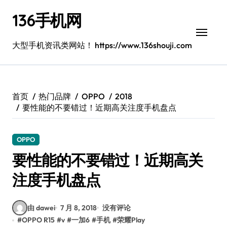
跳
136手机网
转
到
内
大型手机资讯类网站！ https://www.136shouji.com
容
首页
热门品牌
OPPO
2018
要性能的不要错过！近期高关注度手机盘点
OPPO
要性能的不要错过！近期高关
注度手机盘点
由 dawei
7 月 8, 2018
没有评论
#
OPPO R15
#
v
#
一加6
#
手机
#
荣耀Play