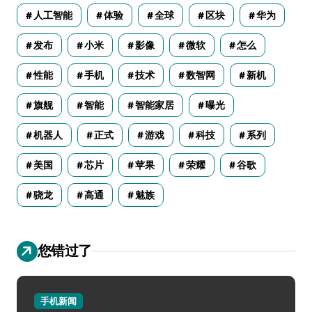
人工智能
体验
全球
区块
华为
发布
小米
影像
微软
怎么
性能
手机
技术
数智网
新机
旗舰
智能
智能家居
曝光
机器人
正式
游戏
科技
系列
美国
芯片
苹果
荣耀
谷歌
骁龙
高通
魅族
您错过了
手机新闻