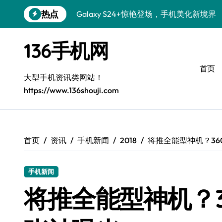
跳
热点
Galaxy S24+惊艳登场，手机美化新境界
转
到
S26+颜值暴击！机皇美学全解密
内
136手机网
容
Galaxy A56 5G登场，时尚与性能双巅峰
首页
三星S26上手玩转个性美化技巧
大型手机资讯类网站！
https://www.136shouji.com
Galaxy S25美颜秘籍：个性定制炫酷玩法
Galaxy C55 5G潮改指南：定制无限可能
Galaxy C55 5G登场，美学新标杆！
首页
资讯
手机新闻
2018
将推全能型神机？3
Galaxy Z Flip6：折叠时尚，尽显潮流魅力
手机新闻
S25+闪亮登场，这样拍秒变焦点！
将推全能型神机？
S25 Ultra颜值封神！定制主题潮爆登场