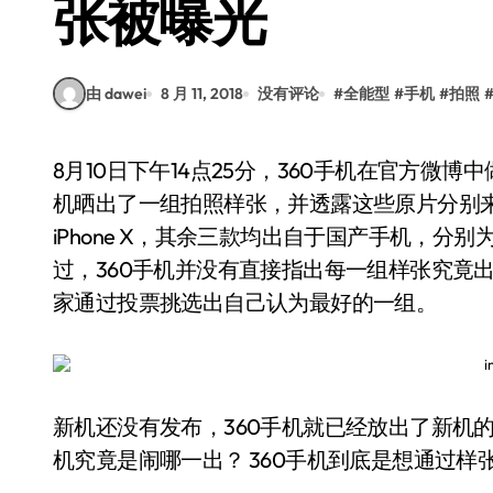
张被曝光
由 dawei
8 月 11, 2018
没有评论
#
全能型
#
手机
#
拍照
8月10日下午14点25分，360手机在官方微博中做了一项「盲评」调查投票活动。活动中，360手
机晒出了一组拍照样张，并透露这些原片分别
iPhone X，其余三款均出自于国产手机，分别为：
过，360手机并没有直接指出每一组样张究竟
家通过投票挑选出自己认为最好的一组。
新机还没有发布，360手机就已经放出了新机
机究竟是闹哪一出？ 360手机到底是想通过样