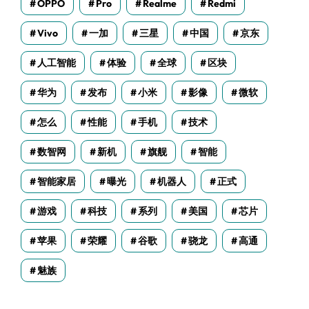
OPPO
Pro
Realme
Redmi
Vivo
一加
三星
中国
京东
人工智能
体验
全球
区块
华为
发布
小米
影像
微软
怎么
性能
手机
技术
数智网
新机
旗舰
智能
智能家居
曝光
机器人
正式
游戏
科技
系列
美国
芯片
苹果
荣耀
谷歌
骁龙
高通
魅族