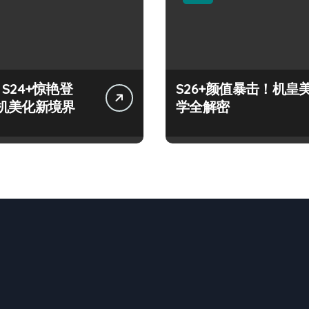
y S24+惊艳登
S26+颜值暴击！机皇
机美化新境界
学全解密