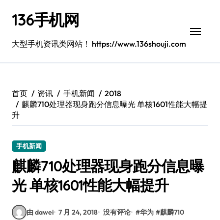
跳
136手机网
转
到
内
大型手机资讯类网站！ https://www.136shouji.com
容
首页
资讯
手机新闻
2018
麒麟710处理器现身跑分信息曝光 单核1601性能大幅提
升
手机新闻
麒麟710处理器现身跑分信息曝
光 单核1601性能大幅提升
由 dawei
7 月 24, 2018
没有评论
#
华为
#
麒麟710