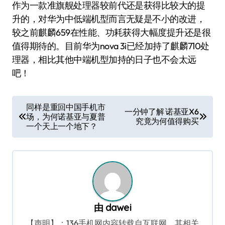
作为一款准旗舰处理器较前代还是获得比较大的提
升的，对华为中低端机型而言无疑是不小的改进，
较之前麒麟659在性能、功耗获得大幅度提升还是很
值得期待的。目前华为nova 3i已经加持了麒麟710处
理器，相比其他中端机型加持的日子也不会太远
吧！
文
同样是重回中国手机市
一分钟了解 诺基亚X6
场，为何诺基亚与夏普
章
究竟为何值得购买
一个天上一个地下？
导
航
由
dawei
【声明】：136手机网内容转载自互联网，其相关