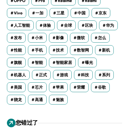
OPPO
Pro
Realme
Redmi
Vivo
一加
三星
中国
京东
人工智能
体验
全球
区块
华为
发布
小米
影像
微软
怎么
性能
手机
技术
数智网
新机
旗舰
智能
智能家居
曝光
机器人
正式
游戏
科技
系列
美国
芯片
苹果
荣耀
谷歌
骁龙
高通
魅族
您错过了