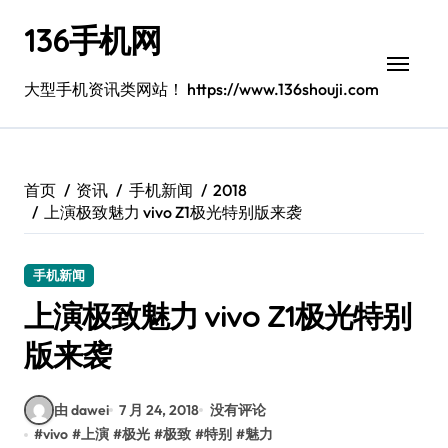
跳
136手机网
转
到
内
大型手机资讯类网站！ https://www.136shouji.com
容
首页
资讯
手机新闻
2018
上演极致魅力 vivo Z1极光特别版来袭
手机新闻
上演极致魅力 vivo Z1极光特别
版来袭
由 dawei
7 月 24, 2018
没有评论
#
vivo
#
上演
#
极光
#
极致
#
特别
#
魅力