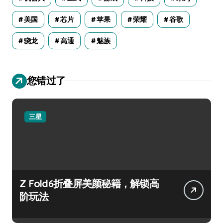
美国
芯片
苹果
荣耀
谷歌
骁龙
高通
魅族
您错过了
三星
Z Fold6折叠屏美颜秘籍，解锁高
阶玩法